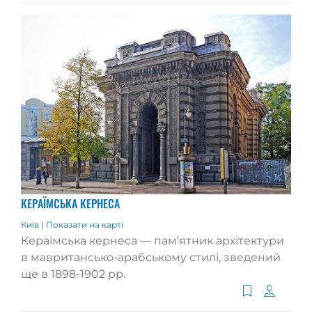
КЕРАЇМСЬКА КЕРНЕСА
Київ
|
Показати на карті
Кераїмська кернеса — пам’ятник архітектури
в мавритансько-арабському стилі, зведений
ще в 1898-1902 рр.