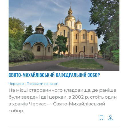
СВЯТО-МИХАЙЛІВСЬКИЙ КАФЕДРАЛЬНИЙ СОБОР
Черкаси
|
Показати на карті
На місці старовинного кладовища, де раніше
були зведені дві церкви, з 2002 р. стоїть один
з храмів Черкас — Свято-Михайлівський
собор.