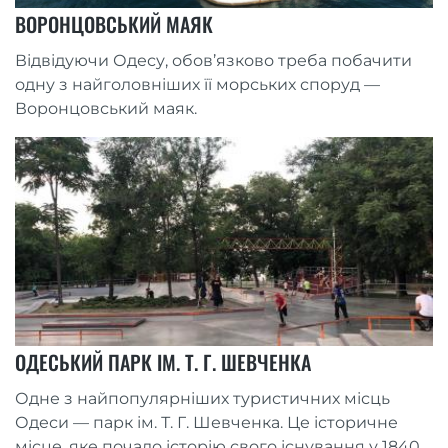
ВОРОНЦОВСЬКИЙ МАЯК
Відвідуючи Одесу, обов’язково треба побачити
одну з найголовніших її морських споруд —
Воронцовський маяк.
ОДЕСЬКИЙ ПАРК ІМ. Т. Г. ШЕВЧЕНКА
Одне з найпопулярніших туристичних місць
Одеси — парк ім. Т. Г. Шевченка. Це історичне
місце, яке почало історію свого існування у 1840