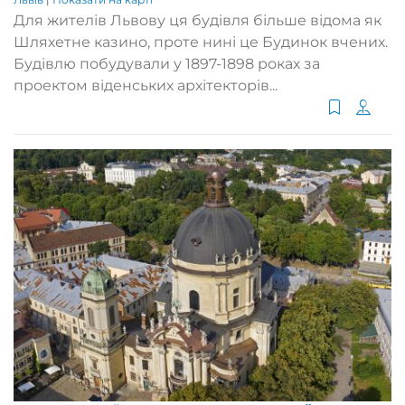
Для жителів Львову ця будівля більше відома як
Шляхетне казино, проте нині це Будинок вчених.
Будівлю побудували у 1897-1898 роках за
проектом віденських архітекторів...