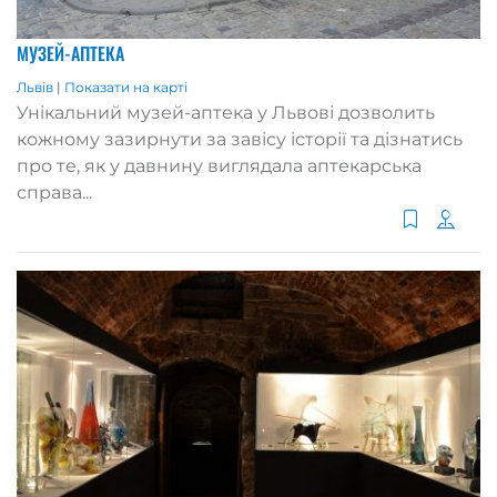
МУЗЕЙ-АПТЕКА
Львів
|
Показати на карті
Унікальний музей-аптека у Львові дозволить
кожному зазирнути за завісу історії та дізнатись
про те, як у давнину виглядала аптекарська
справа...