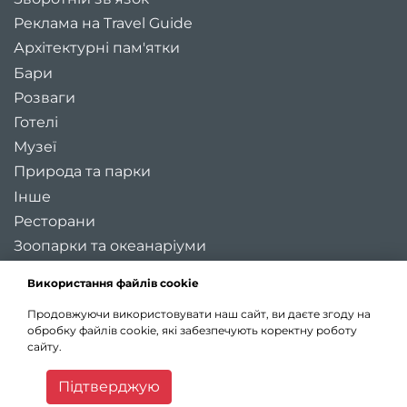
Реклама на Travel Guide
Архітектурні пам'ятки
Бари
Розваги
Готелі
Музеї
Природа та парки
Інше
Ресторани
Зоопарки та океанаріуми
Цікаві місця України
Використання файлів cookie
Регіони України
Продовжуючи використовувати наш сайт, ви даєте згоду на
Туристичні міста України
обробку файлів cookie, які забезпечують коректну роботу
Карта України
сайту.
Статті
Підтверджую