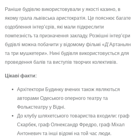
Раніше будівлю використовували у якості казино, в
якому грала львівська аристократія. Це пояснює багате
оздоблення інтер’єрів, які мали підкреслити
помпезність та призначення закладу. Розкішні інтер’єри
будівлі можна побачити у відомому фільмі «Д’Артаньян
та три мушкетери». Нині будівля використовується для
проведення балів та виступів творчих колективів.
Цікаві факти:
Архітектори Будинку вчених також являються
авторами Одеського оперного театру та
Фолькстеатру у Відні.
До клубу шляхетського товариства входили: граф
Скарбек, граф Олнександр Фредро, граф Міхал
Антоневич та інші відомі на той час люди.