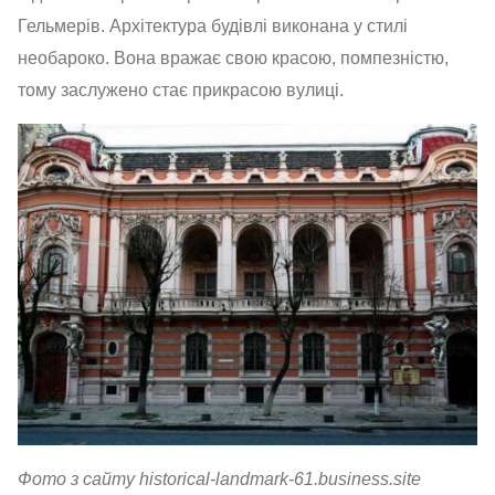
Гельмерів. Архітектура будівлі виконана у стилі
необароко. Вона вражає свою красою, помпезністю,
тому заслужено стає прикрасою вулиці.
Фото з сайту
historical
-
landmark
-61.
business
.site