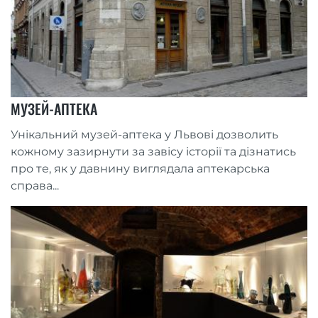
МУЗЕЙ-АПТЕКА
Унікальний музей-аптека у Львові дозволить
кожному зазирнути за завісу історії та дізнатись
про те, як у давнину виглядала аптекарська
справа...