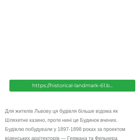
https://historical-landmark-61.b...
Для жителів Львову ця будівля більше відома як
Шляхетне казино, проте нині це Будинок вчених.
Будівлю побудували у 1897-1898 роках за проектом
віденських архітекторів — Германа та Фельнера