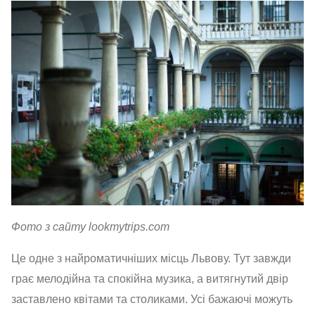
Фото з сайту lookmytrips.com
Це одне з найроматичніших місць Львову. Тут завжди
грає мелодійна та спокійна музика, а витягнутий двір
заставлено квітами та столиками. Усі бажаючі можуть