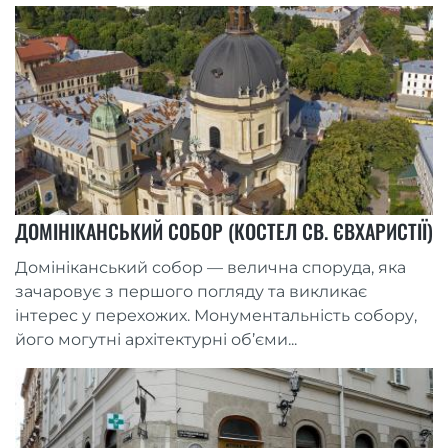
ДОМІНІКАНСЬКИЙ СОБОР (КОСТЕЛ СВ. ЄВХАРИСТІЇ)
Домініканський собор — велична споруда, яка
зачаровує з першого погляду та викликає
інтерес у перехожих. Монументальність собору,
його могутні архітектурні об’єми...