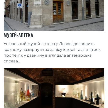
МУЗЕЙ-АПТЕКА
Унікальний музей-аптека у Львові дозволить
кожному зазирнути за завісу історії та дізнатись
про те, як у давнину виглядала аптекарська
справа...