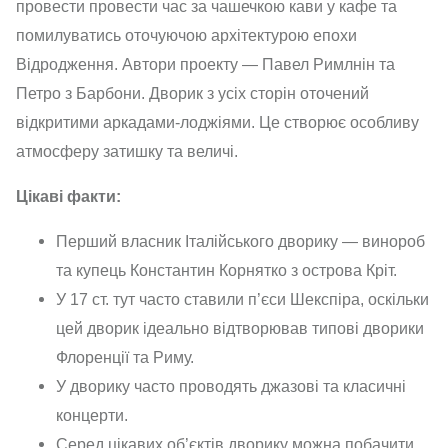
провести провести час за чашечкою кави у кафе та
помилуватись оточуючою архітектурою епохи
Відродження. Автори проекту — Павел Римлнін та
Петро з Барбони. Дворик з усіх сторін оточений
відкритими аркадами-лоджіями. Це створює особливу
атмосферу затишку та величі.
Цікаві факти:
Перший власник Італійського дворику — винороб
та купець Константин Корнятко з острова Кріт.
У 17 ст. тут часто ставили п’єси Шекспіра, оскільки
цей дворик ідеально відтворював типові дворики
Флоренції та Риму.
У дворику часто проводять джазові та класичні
концерти.
Серед цікавих об’єктів дворику можна побачити