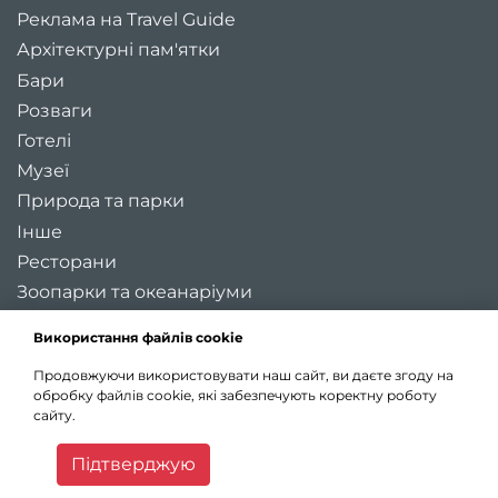
Реклама на Travel Guide
Архітектурні пам'ятки
Бари
Розваги
Готелі
Музеї
Природа та парки
Інше
Ресторани
Зоопарки та океанаріуми
Цікаві місця України
Використання файлів cookie
Регіони України
Продовжуючи використовувати наш сайт, ви даєте згоду на
Туристичні міста України
обробку файлів cookie, які забезпечують коректну роботу
Карта України
сайту.
Статті
Підтверджую