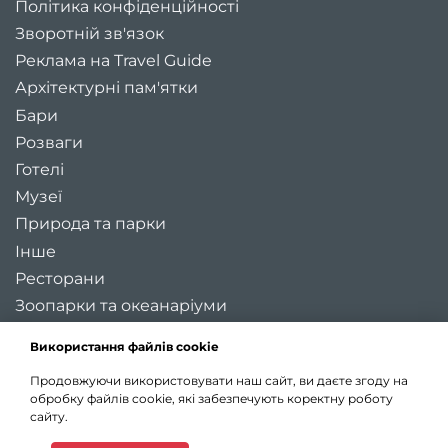
Політика конфіденційності
Зворотній зв'язок
Реклама на Travel Guide
Архітектурні пам'ятки
Бари
Розваги
Готелі
Музеї
Природа та парки
Інше
Ресторани
Зоопарки та океанаріуми
Цікаві місця України
Використання файлів cookie
Регіони України
Продовжуючи використовувати наш сайт, ви даєте згоду на
Туристичні міста України
обробку файлів cookie, які забезпечують коректну роботу
Карта України
сайту.
Статті