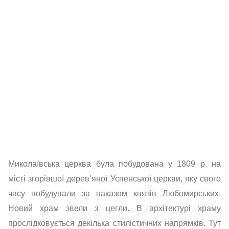
Миколаївська церква була побудована у 1809 р. на
місті згорівшої дерев’яної Успенської церкви, яку свого
часу побудували за наказом князів Любомирських.
Новий храм звели з цегли. В архітектурі храму
прослідковується декілька стилістичних напрямків. Тут