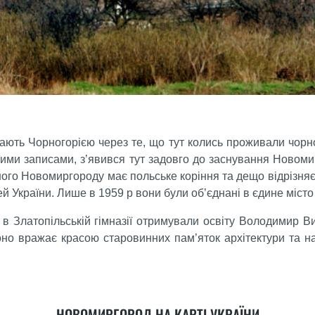
ють Чорногорією через те, що тут колись проживали чорног
ними записами, з’явився тут задовго до заснування Новом
сного Новомиргороду має польське коріння та дещо відрізняєт
ей України. Лише в 1959 р вони були об’єднані в єдине міс
 в Златопільській гімназії отримували освіту Володимир 
о вражає красою старовинних пам’яток архітектури та на
НОВОМИРГОРОД НА КАРТІ УКРАЇНИ