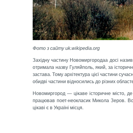
Фото з сайту uk.wikipedia.org
Західну частину Новомиргородаа досі назива
отримала назву Гуляйполь, який, за історич
застава. Тому архітектура цієї частини суча
обидві частини відносились до різних област
Новомиргород — цікаве історичне місто, де
працював поет-неокласик Микола Зеров. Вон
цікаві є в Україні місця.