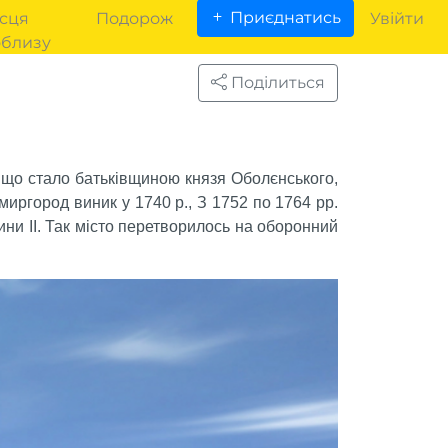
Приєднатись
сця
Подорож
Увійти
облизу
Поділиться
, що стало батьківщиною князя Оболєнського,
миргород виник у 1740 р., З 1752 по 1764 рр.
ини ІІ. Так місто перетворилось на оборонний