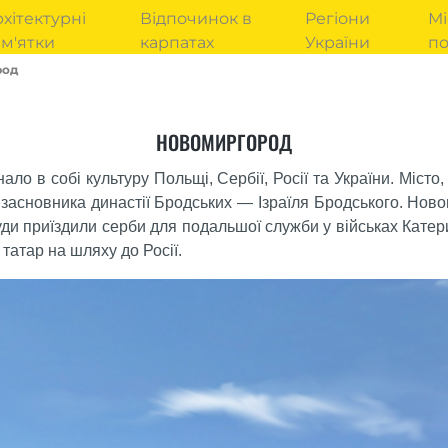
хітектурні
Відпочинок в
Регіони
Мі
м'ятки
карпатах
України
п
род
НОВОМИРГОРОД
о в собі культуру Польщі, Сербії, Росії та України. Місто
 засновника династії Бродських — Ізраїля Бродського. Ново
уди приїздили серби для подальшої служби у військах Катер
татар на шляху до Росії.