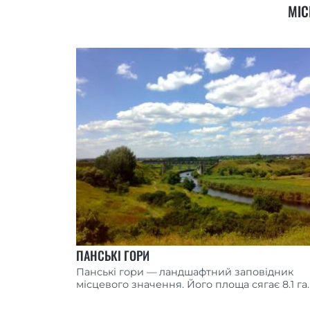
МІС
ПАНСЬКІ ГОРИ
Панські гори — ландшафтний заповідник
місцевого значення. Його площа сягає 8.1 га.