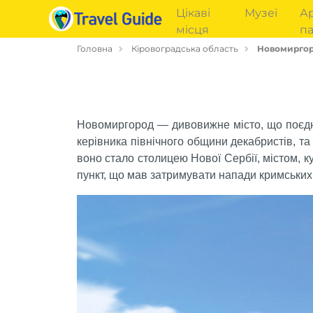
Цікаві
Музеї
Ар
місця
па
Головна
Кіровоградська область
Новомирго
Новомиргород — дивовижне місто, що поєднал
керівника північного общини декабристів, та
воно стало столицею Нової Сербії, містом, к
пункт, що мав затримувати напади кримських 