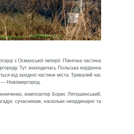
орці з Османської імперії. Північна частина
иргороду. Тут знаходилась Польська кордонна
ься від західної частини міста. Тривалий час
то — Новомиргород.
Винниченко, композитор Борис Лятошинський,
гадує сучасникам, наскільки неординарні та