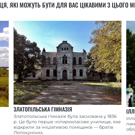
ЦЯ, ЯКІ МОЖУТЬ БУТИ ДЛЯ ВАС ЦІКАВИМИ З ЦЬОГО М
ЗЛАТОПІЛЬСЬКА ГІМНАЗІЯ
ІЛЛ
Златопольська гімназія була заснована у 1836
Ілл
р. Це було перше чотирикласове училище, яке
пам
відкрили за ініціативою поміщиків — братів
обл
Лопохуніних.