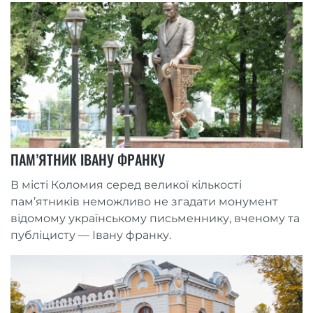
ПАМ’ЯТНИК ІВАНУ ФРАНКУ
В місті Коломия серед великої кількості
пам’ятників неможливо не згадати монумент
відомому українському письменнику, вченому та
публіцисту — Івану франку.