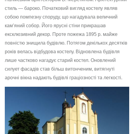
стиль — бароко. Початковий вигляд костелу являв
собою помпезну споруду, що нагадувала величний
кам’яний собор. Його ярусні стіни прикрашав
ексклюзивний декор. Проте пожежа 1895 р. майже
повністю знищила будівлю. Потягом декількох десятків
років велась відбудова костелу. Відновлена будівля
лише частково нагадує старий костел. Оновлений
силует фасадів став більш витонченим, витягнуті
арочні вікна надають будівлі граціозності та легкості.