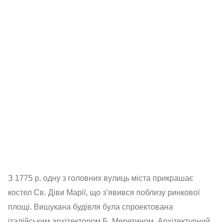
З 1775 р. одну з головних вулиць міста прикрашає
костел Св. Діви Марії, що з’явився поблизу ринкової
площі. Вишукана будівля була спроектована
італійським архітектором Б. Меретином. Архітектурний