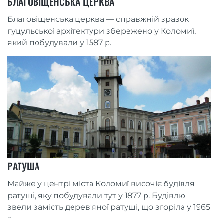
БЛАГОВІЩЕНСЬКА ЦЕРКВА
Благовіщенська церква — справжній зразок
гуцульської архітектури збережено у Коломиї,
який побудували у 1587 р.
РАТУША
Майже у центрі міста Коломиї височіє будівля
ратуші, яку побудували тут у 1877 р. Будівлю
звели замість дерев’яної ратуші, що згоріла у 1965