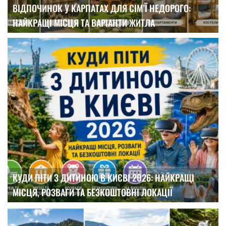
ВІДПОЧИНОК У КАРПАТАХ ДЛЯ СІМ’Ї НЕДОРОГО:
НАЙКРАЩІ МІСЦЯ ТА ВАРІАНТИ ЖИТЛА
КУДИ ПІТИ З ДИТИНОЮ В КИЄВІ 2026: НАЙКРАЩІ
МІСЦЯ, РОЗВАГИ ТА БЕЗКОШТОВНІ ЛОКАЦІЇ