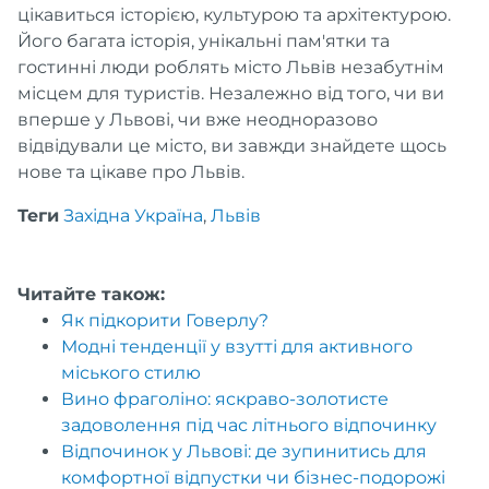
цікавиться історією, культурою та архітектурою.
Його багата історія, унікальні пам'ятки та
гостинні люди роблять місто Львів незабутнім
місцем для туристів. Незалежно від того, чи ви
вперше у Львові, чи вже неодноразово
відвідували це місто, ви завжди знайдете щось
нове та цікаве про Львів.
Теги
Західна Україна
,
Львів
Читайте також:
Як підкорити Говерлу?
Модні тенденції у взутті для активного
міського стилю
Вино фраголіно: яскраво-золотисте
задоволення під час літнього відпочинку
Відпочинок у Львові: де зупинитись для
комфортної відпустки чи бізнес-подорожі