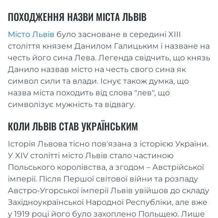
ПОХОДЖЕННЯ НАЗВИ МІСТА ЛЬВІВ
Місто Львів
було засноване в середині XIII
століття князем Данилом Галицьким і назване на
честь його сина Лева. Легенда свідчить, що князь
Данило назвав місто на честь свого сина як
символ сили та влади. Існує також думка, що
назва міста походить від слова "лев", що
символізує мужність та відвагу.
КОЛИ ЛЬВІВ СТАВ УКРАЇНСЬКИМ
Історія Львова тісно пов'язана з історією України.
У XIV столітті місто Львів стало частиною
Польського королівства, а згодом – Австрійської
імперії. Після Першої світової війни та розпаду
Австро-Угорської імперії Львів увійшов до складу
Західноукраїнської Народної Республіки, але вже
у 1919 році його було захоплено Польщею. Лише