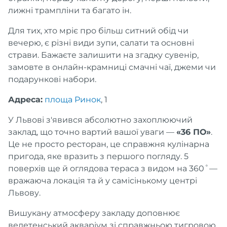
лижні трампліни та багато ін.
Для тих, хто мріє про більш ситний обід чи
вечерю, є різні види зупи, салати та основні
страви. Бажаєте залишити на згадку сувенір,
замовте в онлайн-крамниці смачні чаї, джеми чи
подарункові набори.
Адреса:
площа Ринок
, 1
У Львові з'явився абсолютно захоплюючий
заклад, що точно вартий вашої уваги —
«36 ПО»
.
Це не просто ресторан, це справжня кулінарна
пригода, яке вразить з першого погляду. 5
поверхів ще й оглядова тераса з видом на 360˚—
вражаюча локація та й у самісінькому центрі
Львову.
Вишукану атмосферу закладу доповнює
велетенський акваріум зі справжньою тигровою