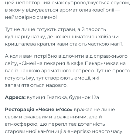
цей неповторний смак супроводжується соусом,
в якому відчувається аромат оливкової олії —
неймовірно смачно!
Тут не лише готують страви, а й творять
кулінарну казку, де кожен шматочок хліба чи
кришталева крапля кави стають часткою магії.
А коли вам потрібно відпочити від справжнього
світу, «Сімейна пекарня & кафе Пекар» чекає на
вас із чашкою ароматного еспресо. Тут не просто
готують їжу, тут створюють емоції, які
запам'ятаються надовго.
Адреса:
вулиця Гнатюка, будинок 12а
Ресторація «Чесне м'ясо»
вражає не лише
своїми смаковими враженнями, але й
атмосферою, що переплітає дотепність
старовинної кам'яниці з енергією нового часу.