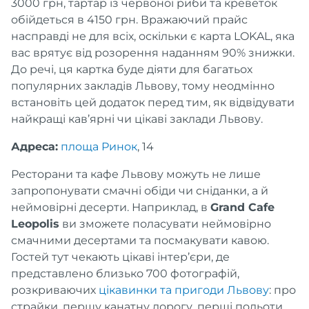
3000 грн, тартар із червоної риби та креветок
обійдеться в 4150 грн. Вражаючий прайс
насправді не для всіх, оскільки є карта LOKAL, яка
вас врятує від розорення наданням 90% знижки.
До речі, ця картка буде діяти для багатьох
популярних закладів Львову, тому неодмінно
встановіть цей додаток перед тим, як відвідувати
найкращі кав’ярні чи цікаві заклади Львову.
Адреса:
площа Ринок
, 14
Ресторани та кафе Львову можуть не лише
запропонувати смачні обіди чи сніданки, а й
неймовірні десерти. Наприклад, в
Grand Cafe
Leopolis
ви зможете поласувати неймовірно
смачними десертами та посмакувати кавою.
Гостей тут чекають цікаві інтер’єри, де
представлено близько 700 фотографій,
розкриваючих
цікавинки та пригоди Львову
: про
страйки, першу канатну дорогу, перші польоти,