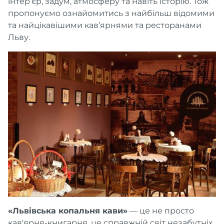
інтер’єр, задум, атмосферу та навіть історію. Тож
пропонуємо ознайомитись з найбільш відомими
та найцікавішими кав’ярнями та ресторанами
Льву.
«Львівська копальня кави»
— це не просто
кав'ярня-книгарня, це справжній світ незабутніх