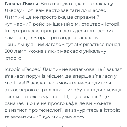
Гасова Лямпа
. Ви в пошуках цікавого закладу
Львову? Тоді вам варто завітати до «Гасової
Лампи»! Це не просто їжа, це справжній
кулінарний рейс, змішаний з мистецтвом історії.
Інтер’єри кафе прикрашають десятки гасових
ламп, а щовечора при вході запалюють
найбільшу з них! Загалом тут зберігається понад
500 ламп, кожна з яких має свою унікальну
історію.
Історія «Гасової Лампи» не випадкова: цей заклад
з'явився поруч із місцем, де вперше з’явився у
місті газ! В закладі ви зможете насолодитися
атмосферою справжньої видобутку та дистиляції
нафти на кожному етапі. Що це означає? Це
означає, що це не просто кафе, де ви можете
дізнатися про технології, ви зануритесь в історію
та автентичний дух минулих епох.