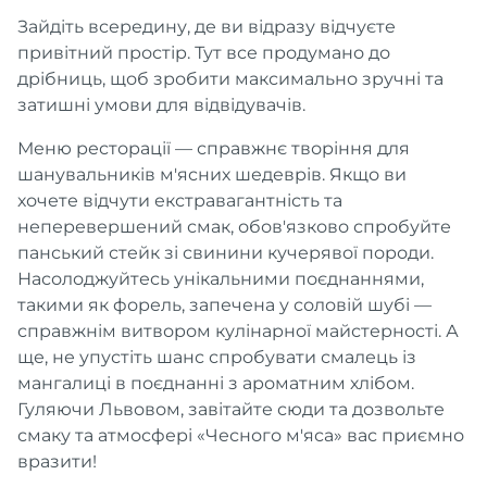
Зайдіть всередину, де ви відразу відчуєте
привітний простір. Тут все продумано до
дрібниць, щоб зробити максимально зручні та
затишні умови для відвідувачів.
Меню ресторації — справжнє творіння для
шанувальників м'ясних шедеврів. Якщо ви
хочете відчути екстравагантність та
неперевершений смак, обов'язково спробуйте
панський стейк зі свинини кучерявої породи.
Насолоджуйтесь унікальними поєднаннями,
такими як форель, запечена у соловій шубі —
справжнім витвором кулінарної майстерності. А
ще, не упустіть шанс спробувати смалець із
мангалиці в поєднанні з ароматним хлібом.
Гуляючи Львовом, завітайте сюди та дозвольте
смаку та атмосфері «Чесного м'яса» вас приємно
вразити!