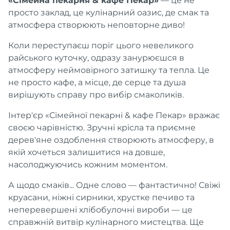
«Сімейна пекарня & кафе Пекар»
— це не
просто заклад, це кулінарний оазис, де смак та
атмосфера створюють неповторне диво!
Коли переступаєш поріг цього невеликого
райського куточку, одразу занурюєшся в
атмосферу неймовірного затишку та тепла. Це
не просто кафе, а місце, де серце та душа
вирішують справу про вибір смаколиків.
Інтер'єр «Сімейної пекарні & кафе Пекар» вражає
своєю чарівністю. Зручні крісла та приємне
дерев'яне оздоблення створюють атмосферу, в
якій хочеться залишитися на довше,
насолоджуючись кожним моментом.
А щодо смаків... Одне слово — фантастично! Свіжі
круасани, ніжні сирники, хрустке печиво та
неперевершені хлібобулочні вироби — це
справжній витвір кулінарного мистецтва. Ще