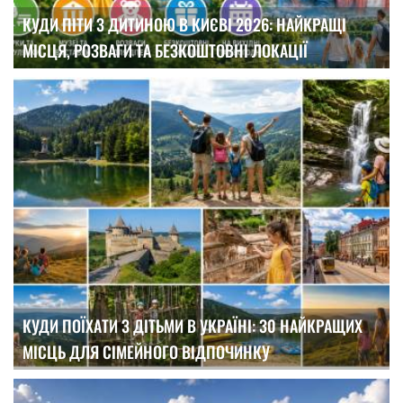
КУДИ ПІТИ З ДИТИНОЮ В КИЄВІ 2026: НАЙКРАЩІ
МІСЦЯ, РОЗВАГИ ТА БЕЗКОШТОВНІ ЛОКАЦІЇ
КУДИ ПОЇХАТИ З ДІТЬМИ В УКРАЇНІ: 30 НАЙКРАЩИХ
МІСЦЬ ДЛЯ СІМЕЙНОГО ВІДПОЧИНКУ