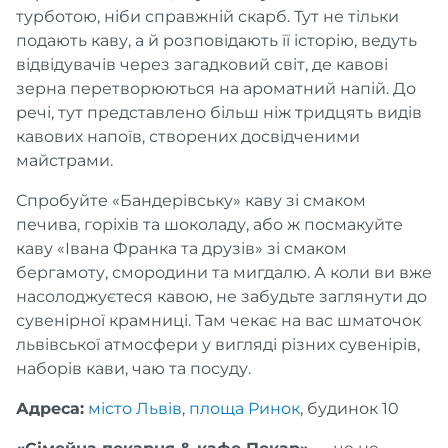
турботою, ніби справжній скарб. Тут не тільки
подають каву, а й розповідають її історію, ведуть
відвідувачів через загадковий світ, де кавові
зерна перетворюються на ароматний напій. До
речі, тут представлено більш ніж тридцять видів
кавових напоїв, створених досвідченими
майстрами.
Спробуйте «Бандерівську» каву зі смаком
печива, горіхів та шоколаду, або ж посмакуйте
каву «Івана Франка та друзів» зі смаком
бергамоту, смородини та мигдалю. А коли ви вже
насолоджуєтеся кавою, не забудьте заглянути до
сувенірної крамниці. Там чекає на вас шматочок
львівської атмосфери у вигляді різних сувенірів,
наборів кави, чаю та посуду.
Адреса:
місто Львів
,
площа Ринок
, будинок 10