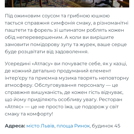
Під ожиновим соусом та грибною юшкою
тається справжня симфонія смаку, а різноманітні
паштети та форель зі шпинатом роблять кожен
обід неперевершеним. А коли ви вирішите
замовити помідорову зупу та журек, ваше серце
буде розцвітати від задоволення.
Усередині «Атласу» ви почуваєте себе, як у казці,
де кожний детально продуманий елемент
інтер'єру та приємна музика творять неповторну
атмосферу. Обслуговування персоналу — це
справжня вишуканість, де кожен гість відчуває,
що йому приділяють особливу увагу. Ресторан
«Атляс» — це не просто їжа, це подорож у світ
смаку та комфорту!
Адреса:
місто Львів
,
площа Ринок
, будинок 45