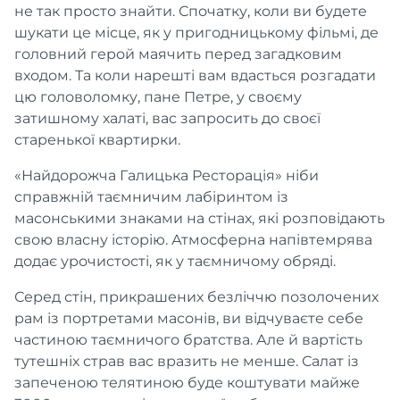
не так просто знайти. Спочатку, коли ви будете
шукати це місце, як у пригодницькому фільмі, де
головний герой маячить перед загадковим
входом. Та коли нарешті вам вдасться розгадати
цю головоломку, пане Петре, у своєму
затишному халаті, вас запросить до своєї
старенької квартирки.
«Найдорожча Галицька Ресторація» ніби
справжній таємничим лабіринтом із
масонськими знаками на стінах, які розповідають
свою власну історію. Атмосферна напівтемрява
додає урочистості, як у таємничому обряді.
Серед стін, прикрашених безліччю позолочених
рам із портретами масонів, ви відчуваєте себе
частиною таємничого братства. Але й вартість
тутешніх страв вас вразить не менше. Салат із
запеченою телятиною буде коштувати майже