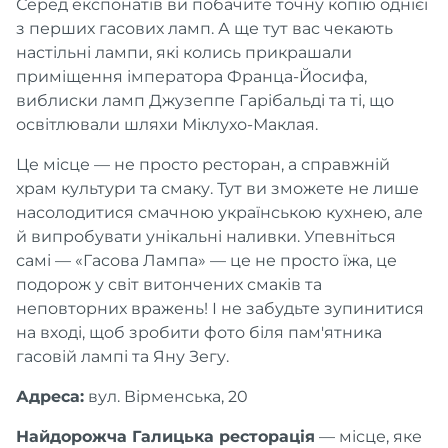
Серед експонатів ви побачите точну копію однієї
з перших гасових ламп. А ще тут вас чекають
настільні лампи, які колись прикрашали
приміщення імператора Франца-Йосифа,
виблиски ламп Джузеппе Гарібальді та ті, що
освітлювали шляхи Міклухо-Маклая.
Це місце — не просто ресторан, а справжній
храм культури та смаку. Тут ви зможете не лише
насолодитися смачною українською кухнею, але
й випробувати унікальні наливки. Упевніться
самі — «Гасова Лампа» — це не просто їжа, це
подорож у світ витончених смаків та
неповторних вражень! І не забудьте зупинитися
на вході, щоб зробити фото біля пам'ятника
гасовій лампі та Яну Зегу.
Адреса:
вул. Вірменська, 20
Найдорожча Галицька ресторація
— місце, яке