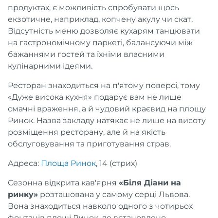
продуктах, є можливість спробувати щось
екзотичне, наприклад, копчену акулу чи скат.
Відсутність меню дозволяє кухарям танцювати
на гастрономічному паркеті, балансуючи між
бажаннями гостей та їхніми власними
кулінарними ідеями.
Ресторан знаходиться на п'ятому поверсі, тому
«Дуже висока кухня» подарує вам не лише
смачні враження, а й чудовий краєвид на площу
Ринок. Назва закладу натякає не лише на висоту
розміщення ресторану, але й на якість
обслуговування та приготування страв.
Адреса:
Площа Ринок
, 14 (стрих)
Сезонна відкрита кав'ярня
«Біля Діани на
ринку»
розташована у самому серці Львова.
Вона знаходиться навколо одного з чотирьох
фонтанів площі Ринок, де встановлено