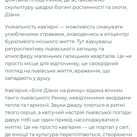
скульптуру щедрої богині рослинності та охоти,
Діани.
Унікальність кав’ярні — можливість смакувати
улюбленими стравами, знаходячись в епіцентрі
бурхливого міського життя. Тут відчуваєш
ретроспективу львівського затишку та
атмосферу маленьких галицьких кварталів. Це не
просто місце для відпочинку, це своєрідний
погляд на львівське життя, враження, що
западають у душу.
Кав’ярня «Біля Діани на ринку» відома вічним
танго львівського Ринку, невід'ємними акордами
тепла та гармонії. Звуки джазу ллються в ритмі
твого серця, а квітучий настрій львівської погоди
дарує тобі ще один привід насолоджуватися
миттю. Це не просто кав'ярня — це портал у світ,
де емоції та культура переплітаються, створюючи