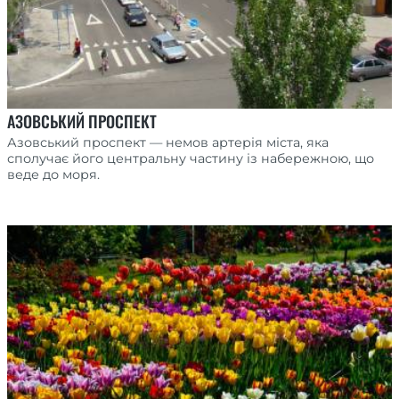
АЗОВСЬКИЙ ПРОСПЕКТ
Азовський проспект — немов артерія міста, яка
сполучає його центральну частину із набережною, що
веде до моря.