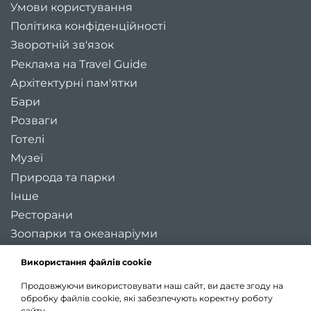
Умови користування
Політика конфіденційності
Зворотній зв'язок
Реклама на Travel Guide
Архітектурні пам'ятки
Бари
Розваги
Готелі
Музеї
Природа та парки
Інше
Ресторани
Зоопарки та океанаріуми
Цікаві місця України
Використання файлів cookie
Регіони України
Продовжуючи використовувати наш сайт, ви даєте згоду на
Туристичні міста України
обробку файлів cookie, які забезпечують коректну роботу
Карта України
сайту.