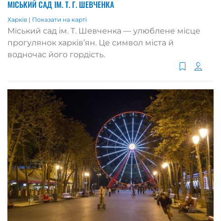
МІСЬКИЙ САД ІМ. Т. Г. ШЕВЧЕНКА
Харків
|
Показати на карті
Міський сад ім. Т. Шевченка — улюблене місце
прогулянок харків’ян. Це символ міста й
водночас його гордість.