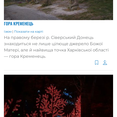
ГОРА КРЕМЕНЕЦЬ
Ізюм
|
Показати на карті
На правому березі р. Сіверський Донець
знаходиться не лише цілюще джерело Божої
Матері, але й найвища точка Харківської області
— гора Кременець.