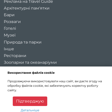
Реклама на Travel Guide
Архітектурні пам'ятки
Бари
Розваги
Готелі
Музеї
Природа та парки
Інше
Ресторани
Зоопарки та океанаріуми
Цікаві місця України
Використання файлів cookie
Регіони України
Продовжуючи використовувати наш сайт, ви даєте згоду на
Туристичні міста України
обробку файлів cookie, які забезпечують коректну роботу
Карта України
сайту.
Статті
Підтверджую
Детальніше
©2026
Travel guide
. Всі права захищені