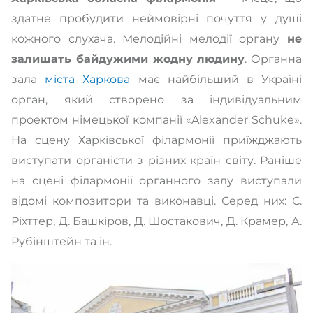
здатне пробудити неймовірні почуття у душі
кожного слухача. Мелодійні мелодії органу
не
залишать байдужими жодну людину
. Органна
зала
міста Харкова
має найбільший в Україні
орган, який створено за індивідуальним
проектом німецької компанії «Alexander Schuke».
На сцену Харківської філармонії приїжджають
виступати органісти з різних країн світу. Раніше
на сцені філармонії органного залу виступали
відомі композитори та виконавці. Серед них: С.
Ріхттер, Д. Башкіров, Д. Шостакович, Д. Крамер, А.
Рубінштейн та ін.