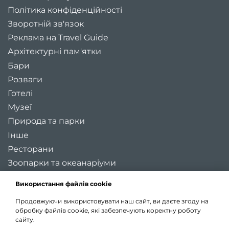
Політика конфіденційності
Зворотній зв'язок
Реклама на Travel Guide
Архітектурні пам'ятки
Бари
Розваги
Готелі
Музеї
Природа та парки
Інше
Ресторани
Зоопарки та океанаріуми
Цікаві місця України
Використання файлів cookie
Регіони України
Продовжуючи використовувати наш сайт, ви даєте згоду на
Туристичні міста України
обробку файлів cookie, які забезпечують коректну роботу
Карта України
сайту.