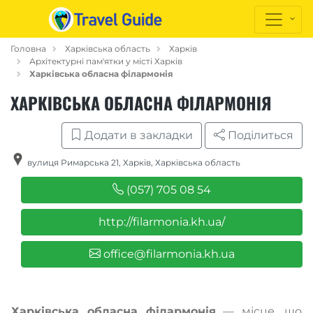
Головна
Харківська область
Харків
Архітектурні пам'ятки у місті Харків
Харківська обласна філармонія
ХАРКІВСЬКА ОБЛАСНА ФІЛАРМОНІЯ
Додати в закладки
Поділиться
вулиця Римарська 21
,
Харків
,
Харківська область
(057) 705 08 54
http://filarmonia.kh.ua/
office@filarmonia.kh.ua
Харківська обласна філармонія
— місце, що