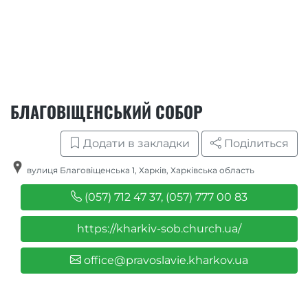
БЛАГОВІЩЕНСЬКИЙ СОБОР
Додати в закладки
Поділиться
вулиця Благовіщенська 1
,
Харків
,
Харківська область
(057) 712 47 37, (057) 777 00 83
https://kharkiv-sob.church.ua/
office@pravoslavie.kharkov.ua