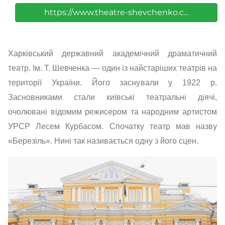
https://www.theatre-shevchenko.c...
Харківський державний академічний драматичний
театр. Ім. Т. Шевченка — один із найстаріших театрів на
території України. Його заснували у 1922 р.
Засновниками стали київські театральні діячі,
очолювані відомим режисером та народним артистом
УРСР Лесем Курбасом. Спочатку театр мав назву
«Березіль». Нині так називається одну з його сцен.