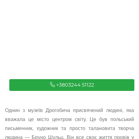
+3803244 51122
Однин з музеїв Дрогобича присвячений людині, яка
вважала це місто центром світу. Це був польський
письменник, художник та просто талановита творча
людина — Бруно Шульц. Він все своє життя провів у