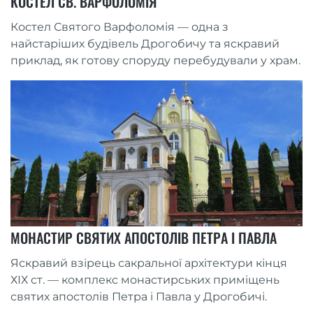
КОСТЕЛ СВ. ВАРФОЛОМІЯ
Костел Святого Варфоломія — одна з
найстаріших будівель Дрогобичу та яскравий
приклад, як готову споруду перебудували у храм.
МОНАСТИР СВЯТИХ АПОСТОЛІВ ПЕТРА І ПАВЛА
Яскравий взірець сакральної архітектури кінця
ХІХ ст. — комплекс монастирських приміщень
святих апостолів Петра і Павла у Дрогобичі.