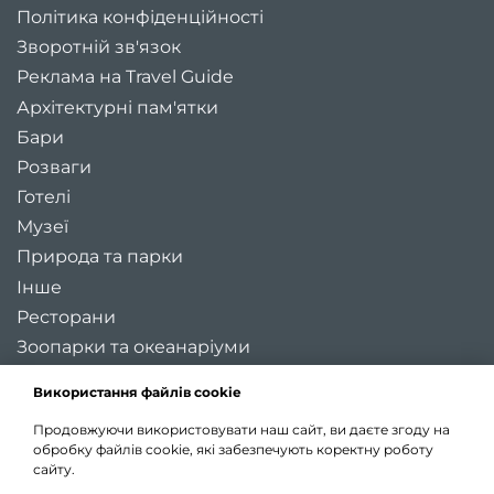
Політика конфіденційності
Зворотній зв'язок
Реклама на Travel Guide
Архітектурні пам'ятки
Бари
Розваги
Готелі
Музеї
Природа та парки
Інше
Ресторани
Зоопарки та океанаріуми
Цікаві місця України
Використання файлів cookie
Регіони України
Продовжуючи використовувати наш сайт, ви даєте згоду на
Туристичні міста України
обробку файлів cookie, які забезпечують коректну роботу
Карта України
сайту.