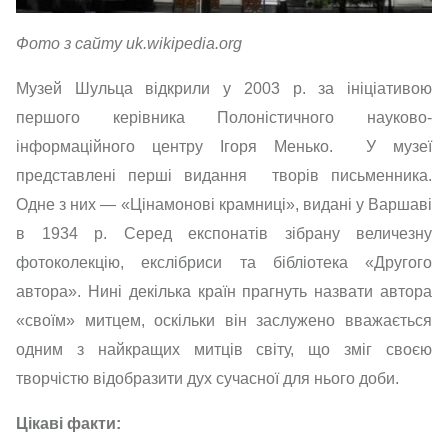
Фото з сайту uk.wikipedia.org
Музей Шульца відкрили у 2003 р. за ініціативою
першого керівника Полоністичного науково-
інформаційного центру Ігоря Менько. У музеї
представлені перші видання творів письменника.
Одне з них — «Цінамонові крамниці», видані у Варшаві
в 1934 р. Серед експонатів зібрану величезну
фотоколекцію, екслібриси та бібліотека «Другого
автора». Нині декілька країн прагнуть назвати автора
«своїм» митцем, оскільки він заслужено вважається
одним з найкращих митців світу, що зміг своєю
творчістю відобразити дух сучасної для нього доби.
Цікаві факти: