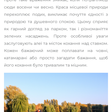
сюди восени чи весно. Краса місцевої природи
перехоплює подих, викликає почуття єдності з
природою та душевного спокою. Цьому сприяє
як гарний догляд за парком, так і різноманіття
зелених насаджень. Проте особливої уваги
заслуговують алеї та місток кохання над ставком.
Кожен бажаючий може поплавати на човні,
катамарані або просто загадати бажання, щоб
його кохання було тривалим та міцним.