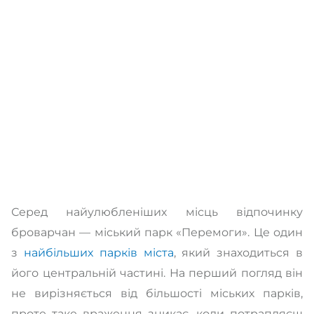
Серед найулюбленіших місць відпочинку
броварчан — міський парк «Перемоги». Це один
з
найбільших парків міста
, який знаходиться в
його центральній частині. На перший погляд він
не вирізняється від більшості міських парків,
проте таке враження зникає, коли потрапляєш