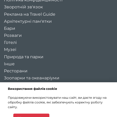
Зворотній зв'язок
Реклама на Travel Guide
Архітектурні пам'ятки
Бари
Розваги
Готелі
Музеї
Природа та парки
Інше
Ресторани
Зоопарки та океанаріуми
Цікаві місця України
Використання файлів cookie
Регіони України
Продовжуючи використовувати наш сайт, ви даєте згоду на
Туристичні міста України
обробку файлів cookie, які забезпечують коректну роботу
Карта України
сайту.
Статті