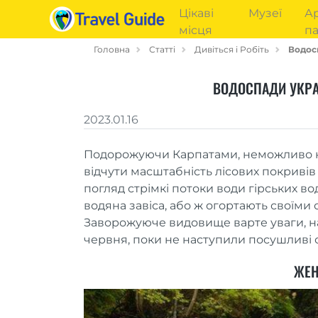
Цікаві
Музеї
Ар
місця
па
Головна
Статті
Дивіться і Робіть
Водосп
ВОДОСПАДИ УКРАЇ
2023.01.16
Подорожуючи Карпатами, неможливо не
відчути масштабність лісових покриві
погляд стрімкі потоки води гірських во
водяна завіса, або ж огортають своїми
Заворожуюче видовище варте уваги, на 
червня, поки не наступили посушливі спе
ЖЕН