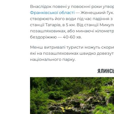
Внаслідок повені у повоєнні роки утв
Франківської області
— Женецький Гук. 
створюють його води під час падіння з 
станції Татарів, в 5 км. Від станції Ми
позашляховиках, або минаючі кілометр
бездоріжжю — 40-60 хв.
Менш витривалі туристи можуть скорис
які на позашляховиках швидко довезут
національного парку.
ЯЛИНС