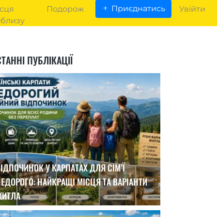
Приєднатись
сця
Подорож
Увійти
облизу
ТАННІ ПУБЛІКАЦІЇ
ІДПОЧИНОК У КАРПАТАХ ДЛЯ СІМ’Ї
ЕДОРОГО: НАЙКРАЩІ МІСЦЯ ТА ВАРІАНТИ
ЖИТЛА