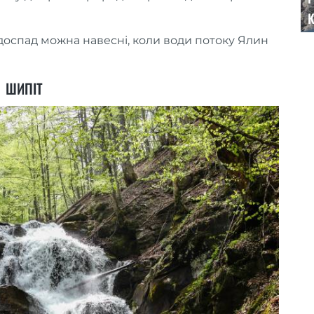
К
доспад можна навесні, коли води потоку Ялин
ШИПІТ