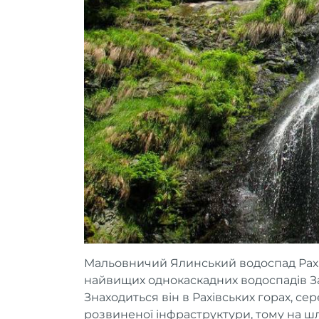
Мальовничий Ялинський водоспад Рахі
найвищих однокаскадних водоспадів Зах
Знаходиться він в Рахівських горах, се
розвиненої інфраструктури, тому на ш