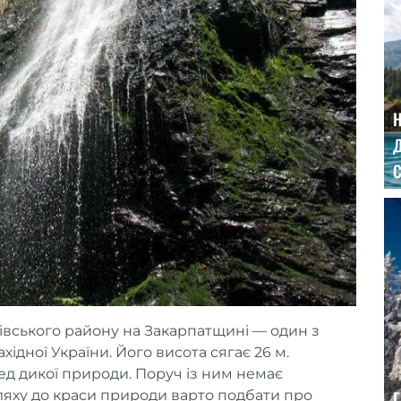
Д
С
вського району на Закарпатщині — один з
ідної України. Його висота сягає 26 м.
ред дикої природи. Поруч із ним немає
ляху до краси природи варто подбати про
Г