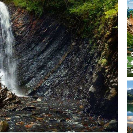
К
Н
Б