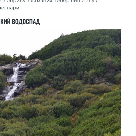
в з обриву закоханих. Тепер лише звук
ої пари.
ЬКИЙ ВОДОСПАД