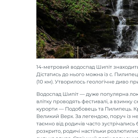
14-метровий водоспад Шипіт знаходить
Дістатись до нього можна із с. Пилипець
(10 км). Утворилось геологічне диво п
Водоспад Шипіт — дуже популярна локац
влітку проводять фестивалі, а взимку 
курорти — Подобовець та Пилипець. Крі
Великий Верх. За легендою, поруч із н
таємно від родичів часто зустрічались б
розкрито, родичі настільки розлютили