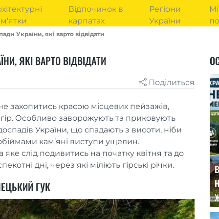
хітектурні
Відпочинок в
Регіони
Мі
м'ятки
карпатах
України
п
ади України, які варто відвідати
НИ, ЯКІ ВАРТО ВІДВІДАТИ
ОС
Поділиться
 захопитись красою місцевих пейзажів,
в гір. Особливо заворожують та приковують
доспадів України, що спадають з висоти, ніби
 обіймами кам’яні виступи ущелин.
яке слід подивитись на початку квітня та до
котні дні, через які міліють гірські річки.
В
Н
ЕЦЬКИЙ ГУК