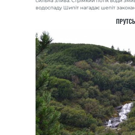
сильна злива. Стрімкий потік води зми
водоспаду Шипіт нагадає шепіт закохан
ПРУТС