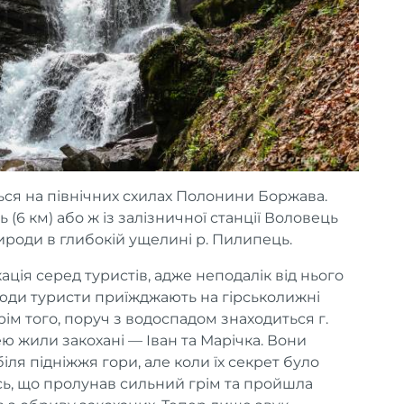
ся на північних схилах Полонини Боржава.
 (6 км) або ж із залізничної станції Воловець
рироди в глибокій ущелині р. Пилипець.
ія серед туристів, адже неподалік від нього
сюди туристи приїжджають на гірськолижні
м того, поруч з водоспадом знаходиться г.
ею жили закохані — Іван та Марічка. Вони
іля підніжжя гори, але коли їх секрет було
сь, що пролунав сильний грім та пройшла