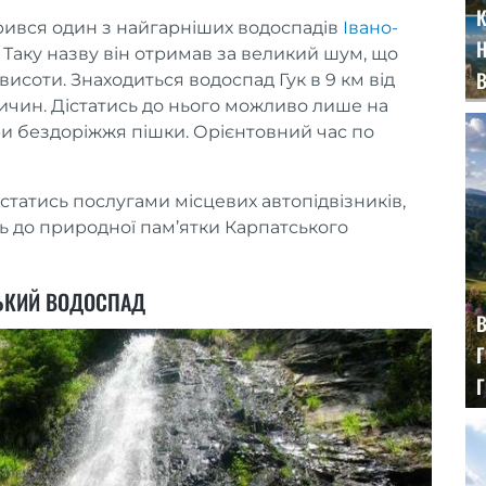
К
орився один з найгарніших водоспадів
Івано-
Таку назву він отримав за великий шум, що
висоти. Знаходиться водоспад Гук в 9 км від
куличин. Дістатись до нього можливо лише на
и бездоріжжя пішки. Орієнтовний час по
татись послугами місцевих автопідвізників,
ь до природної пам’ятки Карпатського
ЬКИЙ ВОДОСПАД
В
Г