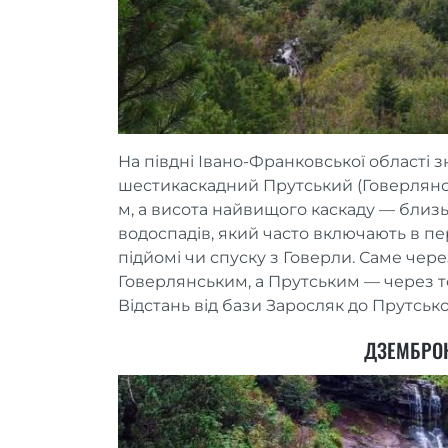
На півдні Івано-Франковської області 
шестикаскадний Прутський (Говерлянсь
м, а висота найвищого каскаду — близь
водоспадів, який часто включають в пе
підйомі чи спуску з Говерли. Саме чер
Говерлянським, а Прутським — через т
Відстань від бази Заросляк до Прутсько
ДЗЕМБРО