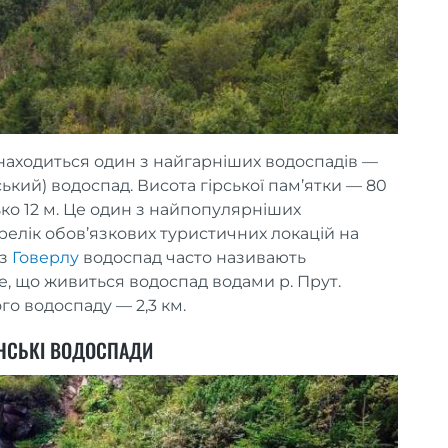
знаходиться один з найгарніших водоспадів —
кий) водоспад. Висота гірської пам’ятки — 80
ко 12 м. Це один з найпопулярніших
релік обов’язкових туристичних локацій на
ез
Говерлу
водоспад часто називають
е, що живиться водоспад водами р. Прут.
го водоспаду — 2,3 км.
НСЬКІ ВОДОСПАДИ