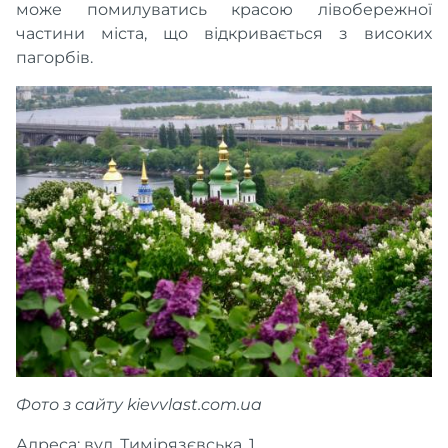
може помилуватись красою лівобережної
частини міста, що відкривається з високих
пагорбів.
Фото з сайту kievvlast.com.ua
Адреса: вул. Тимірязєвська, 1