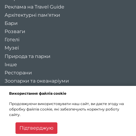
Реклама на Travel Guide
Архітектурні пам'ятки
Бари
Розваги
Готелі
Музеї
Природа та парки
Інше
Ресторани
Зоопарки та океанаріуми
Цікаві місця України
Використання файлів cookie
Регіони України
Продовжуючи використовувати наш сайт, ви даєте згоду на
Туристичні міста України
обробку файлів cookie, які забезпечують коректну роботу
Карта України
сайту.
Статті
Підтверджую