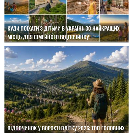
КУДИ ПОЇХАТИ З ДІТЬМИ В УКРАЇНІ: 30 НАЙКРАЩИХ
МІСЦЬ ДЛЯ СІМЕЙНОГО ВІДПОЧИНКУ
ВІДПОЧИНОК У ВОРОХТІ ВЛІТКУ 2026: ТОП ГОЛОВНИХ