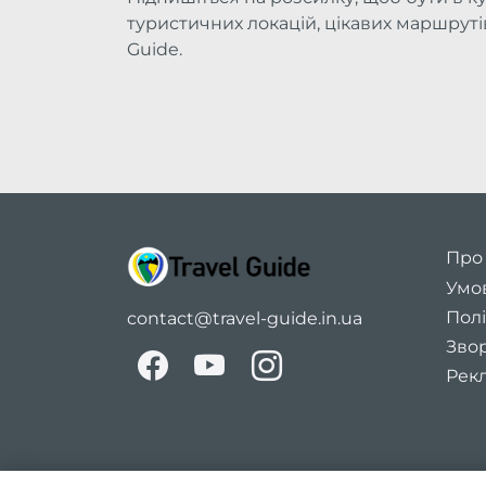
туристичних локацій, цікавих маршрутів 
Guide.
Про
Умо
Полі
contact@travel-guide.in.ua
Звор
Рекл