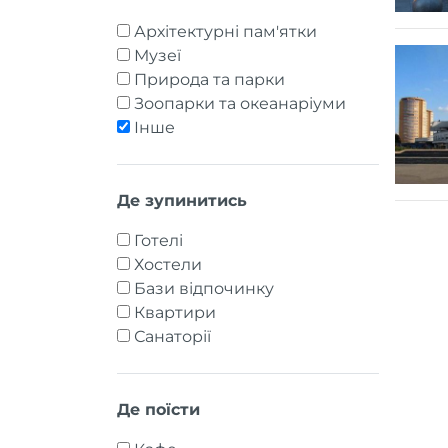
Архітектурні пам'ятки
Музеї
Природа та парки
Зоопарки та океанаріуми
Інше
Де зупинитись
Готелі
Хостели
Бази відпочинку
Квартири
Санаторії
Де поїсти