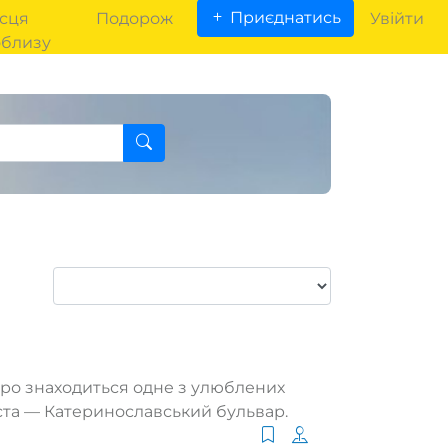
Приєднатись
сця
Подорож
Увійти
облизу
про знаходиться одне з улюблених
іста — Катеринославський бульвар.