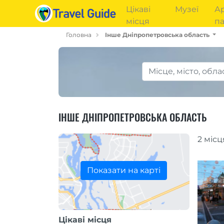
Цікаві
Музеї
Ар
місця
па
Головна
Інше Дніпропетровська область
ІНШЕ ДНІПРОПЕТРОВСЬКА ОБЛАСТЬ
2 місц
Показати на карті
Цікаві місця