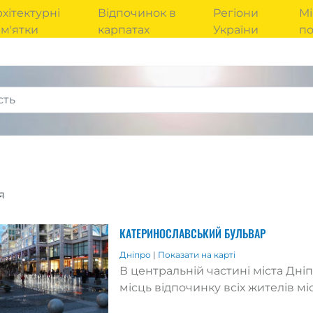
хітектурні
Відпочинок в
Регіони
Мі
м'ятки
карпатах
України
п
я
КАТЕРИНОСЛАВСЬКИЙ БУЛЬВАР
Дніпро
|
Показати на карті
В центральній частині міста Дні
місць відпочинку всіх жителів м