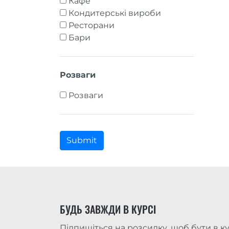
Кафе
Кондитерські вироби
Ресторани
Бари
Розваги
Розваги
Submit
БУДЬ ЗАВЖДИ В КУРСІ
Підпишіться на розсилку, щоб бути в ку