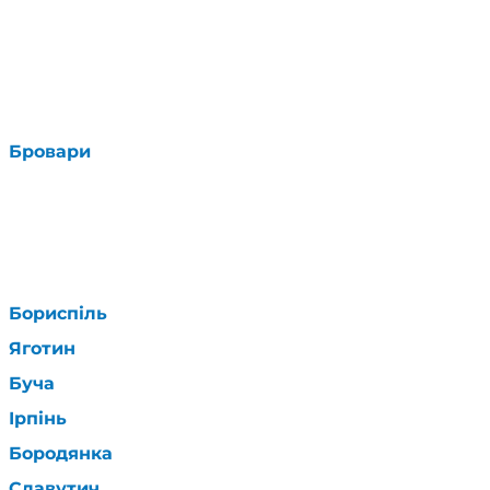
Бровари
Бориспіль
Яготин
Буча
Ірпінь
Бородянка
Славутич