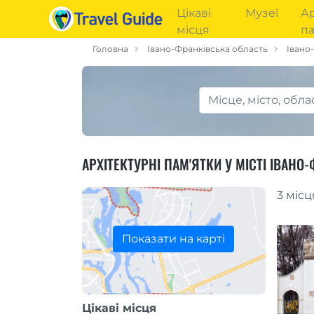
Цікаві
Музеї
Ар
місця
па
Головна
Івано-Франківська область
Івано
АРХІТЕКТУРНІ ПАМ'ЯТКИ У МІСТІ ІВАНО
3 місц
Показати на карті
Цікаві місця