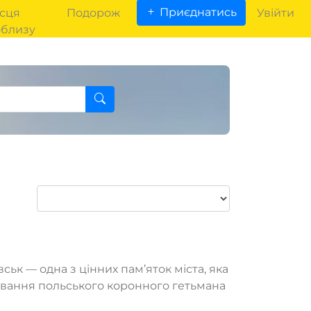
Приєднатись
сця
Подорож
Увійти
облизу
ьк — одна з цінних пам’яток міста, яка
ування польського коронного гетьмана