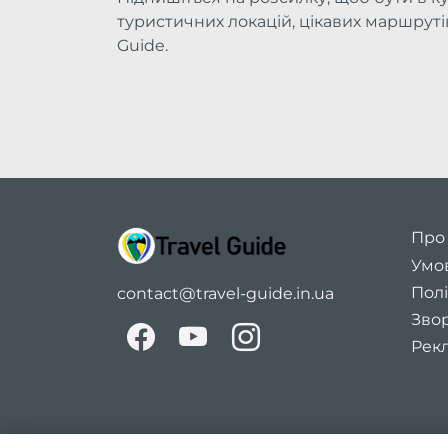
туристичних локацій, цікавих маршрутів 
Guide.
Про
Умо
Полі
contact@travel-guide.in.ua
Звор
Рекл