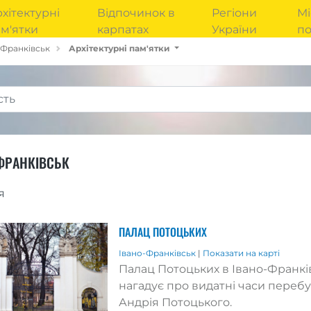
хітектурні
Відпочинок в
Регіони
Мі
м'ятки
карпатах
України
п
-Франківськ
Архітектурні пам'ятки
-ФРАНКІВСЬК
я
ПАЛАЦ ПОТОЦЬКИХ
Івано-Франківськ
|
Показати на карті
Палац Потоцьких в Івано-Франківс
нагадує про видатні часи переб
Андрія Потоцького.