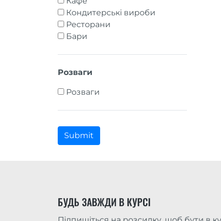
Кафе
Кондитерські вироби
Ресторани
Бари
Розваги
Розваги
Submit
БУДЬ ЗАВЖДИ В КУРСІ
Підпишіться на розсилку, щоб бути в ку