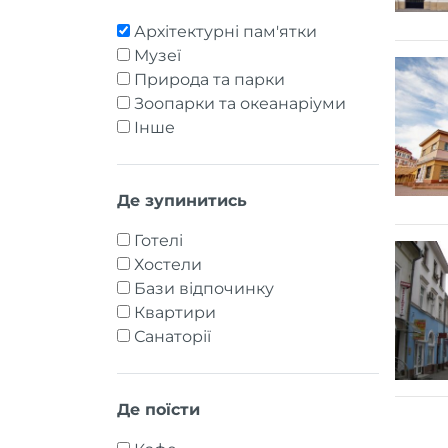
Архітектурні пам'ятки
Музеї
Природа та парки
Зоопарки та океанаріуми
Інше
Де зупинитись
Готелі
Хостели
Бази відпочинку
Квартири
Санаторії
Де поїсти