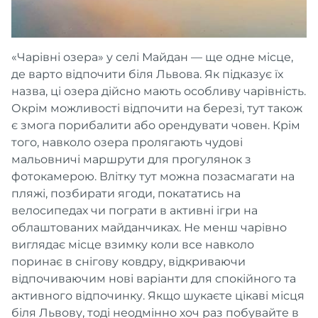
«Чарівні озера» у селі Майдан — ще одне місце,
де варто відпочити біля Львова. Як підказує їх
назва, ці озера дійсно мають особливу чарівність.
Окрім можливості відпочити на березі, тут також
є змога порибалити або орендувати човен. Крім
того, навколо озера пролягають чудові
мальовничі маршрути для прогулянок з
фотокамерою. Влітку тут можна позасмагати на
пляжі, позбирати ягоди, покататись на
велосипедах чи пограти в активні ігри на
облаштованих майданчиках. Не менш чарівно
виглядає місце взимку коли все навколо
поринає в снігову ковдру, відкриваючи
відпочиваючим нові варіанти для спокійного та
активного відпочинку. Якщо шукаєте цікаві місця
біля Львову, тоді неодмінно хоч раз побувайте в