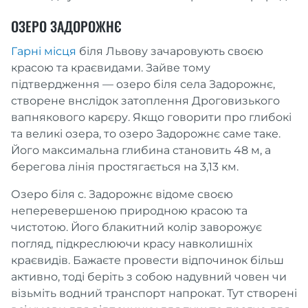
ОЗЕРО ЗАДОРОЖНЄ
Гарні місця
біля Львову зачаровують своєю
красою та краєвидами. Зайве тому
підтвердження — озеро біля села Задорожнє,
створене внслідок затоплення Дроговизького
вапнякового карєру. Якщо говорити про глибокі
та великі озера, то озеро Задорожнє саме таке.
Його максимальна глибина становить 48 м, а
берегова лінія простягається на 3,13 км.
Озеро біля с. Задорожнє відоме своєю
неперевершеною природною красою та
чистотою. Його блакитний колір заворожує
погляд, підкреслюючи красу навколишніх
краєвидів. Бажаєте провести відпочинок більш
активно, тоді беріть з собою надувний човен чи
візьміть водний транспорт напрокат. Тут створені