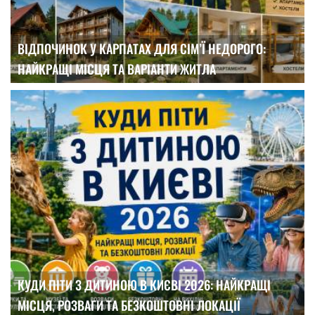
ВІДПОЧИНОК У КАРПАТАХ ДЛЯ СІМ’Ї НЕДОРОГО:
НАЙКРАЩІ МІСЦЯ ТА ВАРІАНТИ ЖИТЛА
КУДИ ПІТИ З ДИТИНОЮ В КИЄВІ 2026: НАЙКРАЩІ
МІСЦЯ, РОЗВАГИ ТА БЕЗКОШТОВНІ ЛОКАЦІЇ