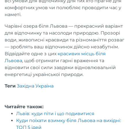
всі умови для відпочинку для тих хто прагне для
комфортних умов чи полюбляє проводити час у
наметі.
Чарівні озера біля Львова — прекрасний варіант
для відпочинку та насолоди природою. Прозорі
води, живописні краєвиди та різноманіття розваг
— зроблять ваш відпочинок дійсно незабутнім.
Відвідайте одне з цих
красивих місць біля
Львова
, щоб отримати гарні враження та
відновити свої сили завдяки відновлювальній
енергетиці української природи.
Теги
Західна Україна
Читайте також:
Львів: куди піти і що подивитися
Куди поїхати взимку біля Львова на вихідні:
ТОП 5 ідей