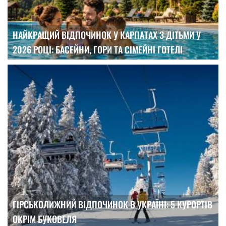
НАЙКРАЩИЙ ВІДПОЧИНОК У КАРПАТАХ З ДІТЬМИ У
2026 РОЦІ: БАСЕЙНИ, ГОРИ ТА СІМЕЙНІ ГОТЕЛІ
ГІРСЬКОЛИЖНИЙ ВІДПОЧИНОК В УКРАЇНІ: 5 КУРОРТІВ
ОКРІМ БУКОВЕЛЯ