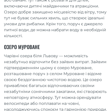
або банані. Тут також є розваги для дітей,
включаючи дитячі майданчики та атракціони.
Озеро добре захищено місцевістю від вітру, тому
тут не буває сильних хвиль, що створює ідеальні
умови для рибалки. Крім того, поруч є джерело
питної води, де можна набрати воду в необхідній
кількості.
ОЗЕРО МУРОВАНЕ
Чарівні озера біля Львову — можливість
незабутньо відпочити без зайвих витрат. Зайвим
підтвердженням цьому є озеро Муроване,
розташоване поруч з селом Муроване і відоме
своєю бездоганною чистотою водою. Це озеро
приваблює багатьох відпочиваючих своїми
незабутніми сонячними закатами, які створюють
неповторну атмосферу. Тут можна орендувати
велосипеди або поплавати на човні,
насолоджуючись спокоєм та гармонією природи.