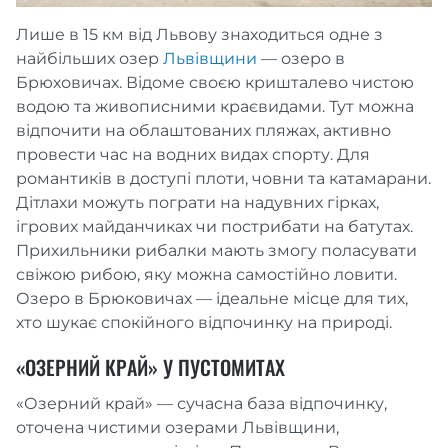
Лише в 15 км від Львову знаходиться одне з
найбільших озер
Львівщини
— озеро в
Брюховичах. Відоме своєю кришталево чистою
водою та живописними краєвидами. Тут можна
відпочити на облаштованих пляжах, активно
провести час на водних видах спорту. Для
романтиків в доступі плоти, човни та катамарани.
Дітлахи можуть пограти на надувних гірках,
ігрових майданчиках чи пострибати на батутах.
Прихильники рибалки мають змогу поласувати
свіжою рибою, яку можна самостійно ловити.
Озеро в Брюковичах — ідеальне місце для тих,
хто шукає спокійного відпочинку на природі.
«ОЗЕРНИЙ КРАЙ» У ПУСТОМИТАХ
«Озерний край» — сучасна база відпочинку,
оточена чистими озерами Львівщини,