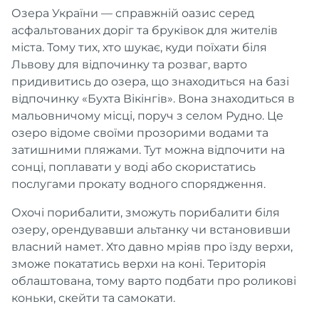
Озера України — справжній оазис серед
асфальтованих доріг та бруківок для жителів
міста. Тому тих, хто шукає, куди поїхати біля
Львову для відпочинку та розваг, варто
придивитись до озера, що знаходиться на базі
відпочинку «Бухта Вікінгів». Вона знаходиться в
мальовничому місці, поруч з селом Рудно. Це
озеро відоме своїми прозорими водами та
затишними пляжами. Тут можна відпочити на
сонці, поплавати у воді або скористатись
послугами прокату водного спорядження.
Охочі порибалити, зможуть порибалити біля
озеру, орендувавши альтанку чи встановивши
власний намет. Хто давно мріяв про їзду верхи,
зможе покататись верхи на коні. Територія
облаштована, тому варто подбати про роликові
коньки, скейти та самокати.