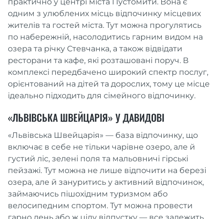
практично у центрі міста Пустомити. Вона є
одним з улюблених місць відпочинку місцевих
жителів та гостей міста. Тут можна прогулятись
по набережній, насолодитись гарним видом на
озера та річку Стевчанка, а також відвідати
ресторани та кафе, які розташовані поруч. В
комплексі передбачено широкий спектр послуг,
орієнтований на дітей та дорослих, тому це місце
ідеально підходить для сімейного відпочинку.
«ЛЬВІВСЬКА ШВЕЙЦАРІЯ» У ДАВИДОВІ
«Львівська Швейцарія» — база відпочинку, що
включає в себе не тільки чарівне озеро, але й
густий ліс, зелені поля та мальовничі гірські
пейзажі. Тут можна не лише відпочити на березі
озера, але й зануритись у активний відпочинок,
займаючись пішохідним туризмом або
велосипедним спортом. Тут можна провести
гарно день або ж цілу відпустку — все залежить