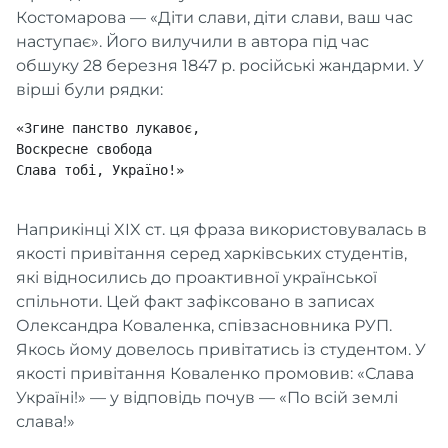
Костомарова — «Діти слави, діти слави, ваш час
наступає». Його вилучили в автора під час
обшуку 28 березня 1847 р. російські жандарми. У
вірші були рядки:
«Згине панство лукавоє,

Воскресне свобода

Слава тобі, Україно!»

Наприкінці XIX ст. ця фраза використовувалась в
якості привітання серед харківських студентів,
які відносились до проактивної української
спільноти. Цей факт зафіксовано в записах
Олександра Коваленка, співзасновника РУП.
Якось йому довелось привітатись із студентом. У
якості привітання Коваленко промовив: «Слава
Україні!» — у відповідь почув — «По всій землі
слава!»