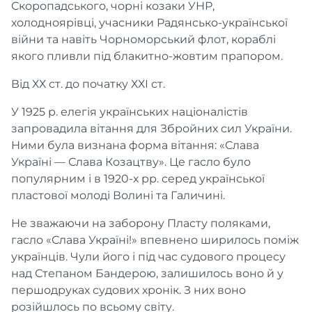
Скоропадського, чорні козаки УНР,
холодноярівці, учасники Радянсько-української
війни та навіть Чорноморський флот, кораблі
якого пливли під блакитно-жовтим прапором.
Від ХХ ст. до початку ХХІ ст.
У 1925 р. елегія українських націоналістів
запровадила вітання для Збройних сил України.
Ними була визнана форма вітання: «Слава
Україні — Слава Козацтву». Це гасло було
популярним і в 1920-х рр. серед української
пластової молоді Волині та Галичині.
Не зважаючи на заборону Пласту поляками,
гасло «Слава Україні!» впевнено ширилось поміж
українців. Чули його і під час судового процесу
над Степаном Бандерою, залишилось воно й у
першодруках судових хронік. З них воно
розійшлось по всьому світу.