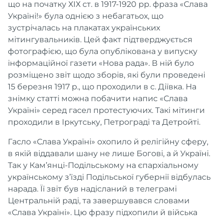
що на початку ХІХ ст. в 1917-1920 рр. фраза «Слава
Україні!» була однією з небагатьох, що
зустрічалась на плакатах українських
мітингувальників. Цей факт підтверджується
фотографією, що була опублікована у випуску
інформаційної газети «Нова рада». В ній було
розміщено звіт щодо зборів, які були проведені
15 березня 1917 р., що проходили в с. Діївка. На
знімку статті можна побачити напис «Слава
Україні» серед гасел протестуючих. Такі мітинги
проходили в Іркутську, Петрограді та Детройті.
Гасло «Слава Україні» охопило й релігійну сферу,
в якій віддавали шану не лише Богові, а й Україні.
Так у Кам’янці-Подільському на єпархіальному
українському з’їзді Подільської губернії відбулась
нарада. Її звіт був надісланий в телеграмі
Центральній раді, та завершувався словами
«Слава Україні». Цю фразу підхопили й війська