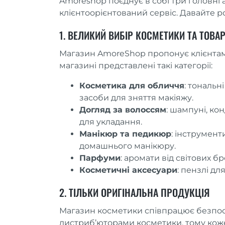
Amoreshop поєднує в собі три головні а
клієнтоорієнтований сервіс. Давайте р
1. ВЕЛИКИЙ ВИБІР КОСМЕТИКИ ТА ТОВА
Магазин AmoreShop пропонує клієнтам
магазині представлені такі категорії:
Косметика для обличчя
: тональн
засоби для зняття макіяжу.
Догляд за волоссям
: шампуні, ко
для укладання.
Манікюр та педикюр
: інструмент
домашнього манікюру.
Парфуми
: аромати від світових бр
Косметичні аксесуари
: пензлі дл
2. ТІЛЬКИ ОРИГІНАЛЬНА ПРОДУКЦІЯ
Магазин косметики співпрацює безпо
дистриб’юторами косметики, тому коже