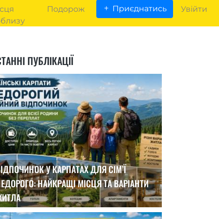
Приєднатись
сця
Подорож
Увійти
облизу
ТАННІ ПУБЛІКАЦІЇ
ІДПОЧИНОК У КАРПАТАХ ДЛЯ СІМ’Ї
ЕДОРОГО: НАЙКРАЩІ МІСЦЯ ТА ВАРІАНТИ
ЖИТЛА