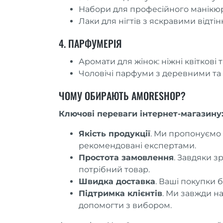
Набори для професійного манікюр
Лаки для нігтів з яскравими відтін
4. ПАРФУМЕРІЯ
Аромати для жінок: ніжні квіткові та
Чоловічі парфуми з деревними та
ЧОМУ ОБИРАЮТЬ AMORESHOP?
Ключові переваги інтернет-магазину
Якість продукції
. Ми пропонуємо т
рекомендовані експертами.
Простота замовлення
. Завдяки з
потрібний товар.
Швидка доставка
. Ваші покупки б
Підтримка клієнтів
. Ми завжди на
допомогти з вибором.