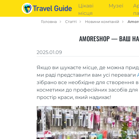
Цікаві
Музеї
Ар
місця
па
Головна
Статті
Новини компаній
Amore
AMORESHOP — ВАШ НАД
2025.01.09
Якщо ви шукаєте місце, де можна придб
ми раді представити вам усі переваги
зібрано все необхідне для створення в
косметики до професійних засобів для 
простір краси, який надихає!