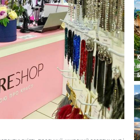
К
Н
Б