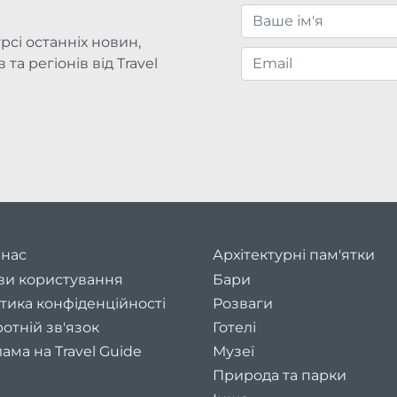
рсі останніх новин,
та регіонів від Travel
 нас
Архітектурні пам'ятки
ви користування
Бари
тика конфіденційності
Розваги
отній зв'язок
Готелі
ама на Travel Guide
Музеї
Природа та парки