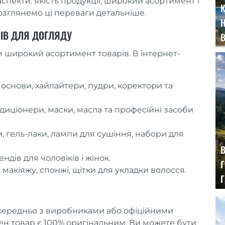
спекти: якість продукції, широкий асортимент і
К
озглянемо ці переваги детальніше.
РІВ ДЛЯ ДОГЛЯДУ
 широкий асортимент товарів. В інтернет-
і основи, хайлайтери, пудри, коректори та
ндиціонери, маски, масла та професійні засоби
и, гель-лаки, лампи для сушіння, набори для
В
ендів для чоловіків і жінок.
Г
я макіяжу, спонжі, щітки для укладки волосся.
середньо з виробниками або офіційними
н товар є 100% оригінальним. Ви можете бути