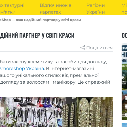
хітектурні
Відпочинок в
Регіони
Мі
м'ятки
карпатах
України
п
Shop — ваш надійний партнер у світі краси
ІЙНИЙ ПАРТНЕР У СВІТІ КРАСИ
ОС
Поділиться
ати якісну косметику та засоби для догляду,
Amoreshop Україна
. В інтернет-магазині
ашого унікального стилю: від преміальної
догляду за волоссям і манікюру. Це справжній
В
Н