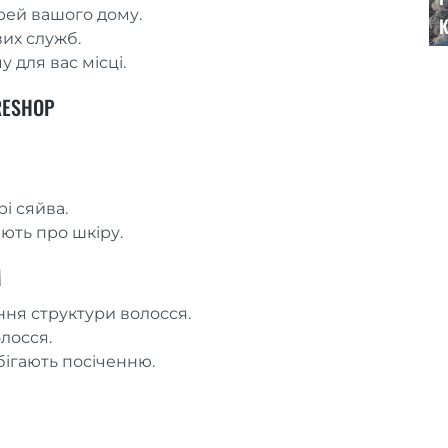
рей вашого дому.
К
их служб.
 для вас місці.
RESHOP
і сяйва.
ють про шкіру.
М
ння структури волосся.
лосся.
обігають посіченню.