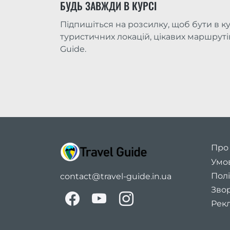
БУДЬ ЗАВЖДИ В КУРСІ
Підпишіться на розсилку, щоб бути в ку
туристичних локацій, цікавих маршрутів 
Guide.
Про
Умо
Полі
contact@travel-guide.in.ua
Звор
Рекл