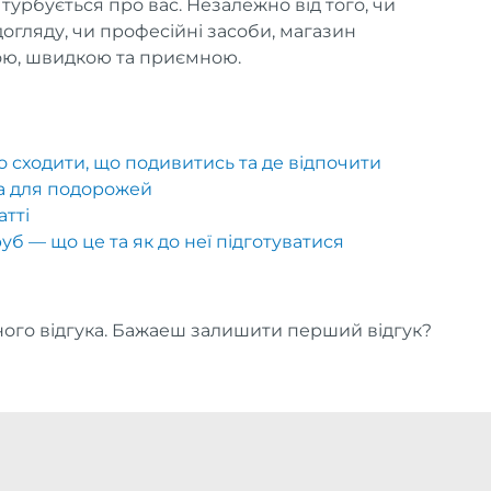
турбується про вас. Незалежно від того, чи
огляду, чи професійні засоби, магазин
ою, швидкою та приємною.
то сходити, що подивитись та де відпочити
а для подорожей
атті
уб — що це та як до неї підготуватися
ого відгука. Бажаеш залишити перший відгук?