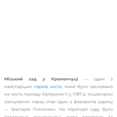
Міський сад у Кременчуці
— один з
найстаріших
парків міста
, який було засновано
на честь приїзду Катерини ІІ у 1787 р. Ініціатором
заснування парку став один з фаворитів цариці
— Григорій Потьомкін. На території саду було
посаджено різноманітні види плодових та