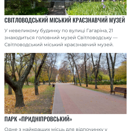
СВІТЛОВОДСЬКИЙ МІСЬКИЙ КРАЄЗНАВЧИЙ МУЗЕЙ
У невеликому будинку по вулиці Гагаріна, 21
знаходиться головний музей Світловодську —
Світловодський міський краєзнавчий музей.
ПАРК «ПРИДНІПРОВСЬКИЙ»
Одне з найкращих місць для відпочинку у