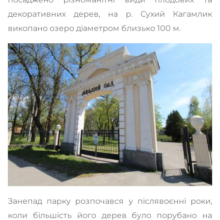
декоративних дерев, на р. Сухий Кагамлик
викопано озеро діаметром близько 100 м.
Занепад парку розпочався у післявоєнні роки,
коли більшість його дерев було порубано на