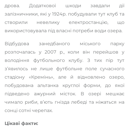
дрова. Додаткової шкоди завдали дії
залізничники, які у 1924р. побудували тут клуб та
створили невелику електростанцію, що
використовувала під власні потреби води озера.
Відбудова занедбаного міського парку
розпочалась у 2007 р., коли він перейшов у
володіння футбольного клубу. З тих пір тут
з’явилось не лише футбольне поле сучасного
стадіону «Кремінь», але й відновлено озеро,
побудована альтанка круглої форми, до якої
підведено ажурний місток. В озері мешкає
чимало риби, в’ють гнізда лебеді та ніжаться на
сонці сотні черепах.
Цікаві факти: