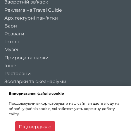
Зворотній зв'язок
Реклама на Travel Guide
Архітектурні пам'ятки
Бари
Розваги
Готелі
Музеї
Природа та парки
Інше
Ресторани
Зоопарки та океанаріуми
Цікаві місця України
Використання файлів cookie
Регіони України
Продовжуючи використовувати наш сайт, ви даєте згоду на
Туристичні міста України
обробку файлів cookie, які забезпечують коректну роботу
Карта України
сайту.
Статті
Підтверджую