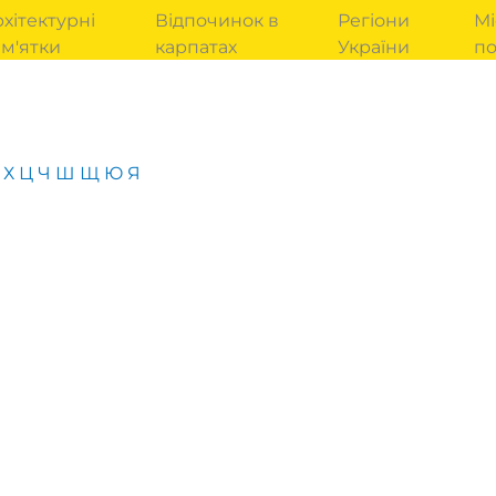
хітектурні
Відпочинок в
Регіони
Мі
м'ятки
карпатах
України
п
Х
Ц
Ч
Ш
Щ
Ю
Я