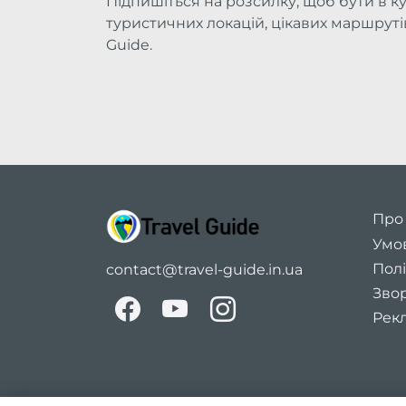
Підпишіться на розсилку, щоб бути в ку
туристичних локацій, цікавих маршрутів 
Guide.
Про
Умо
Полі
contact@travel-guide.in.ua
Звор
Рекл