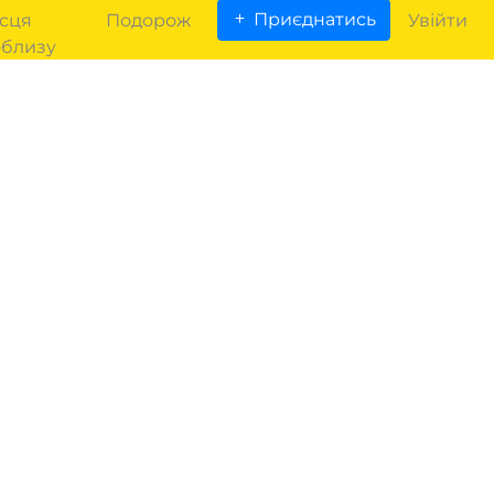
Приєднатись
сця
Подорож
Увійти
облизу