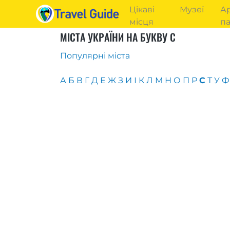
Цікаві
Музеї
Ар
місця
па
МІСТА УКРАЇНИ НА БУКВУ С
Популярні міста
А
Б
В
Г
Д
Е
Ж
З
И
І
К
Л
М
Н
О
П
Р
С
Т
У
Ф