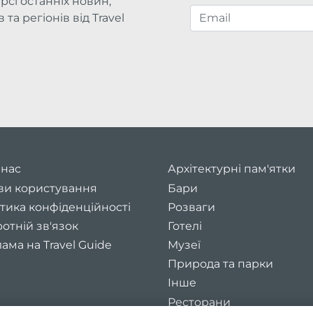
рсі останніх новин,
та регіонів від Travel
 нас
Архітектурні пам'ятки
ви користування
Бари
тика конфіденційності
Розваги
отній зв'язок
Готелі
ама на Travel Guide
Музеї
Природа та парки
Інше
Ресторани