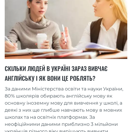
СКІЛЬКИ ЛЮДЕЙ В УКРАЇНІ ЗАРАЗ ВИВЧАЄ
АНГЛІЙСЬКУ І ЯК ВОНИ ЦЕ РОБЛЯТЬ?
За даними Міністерства освіти та науки України,
80% школярів обирають англійську мову як
основну іноземну мову для вивчення у школі, а
деякі з них ще глибше навчають мову в мовних
школах та на освітніх платформах. За
неофіційними даними приблизно 3 мільйони
українців різного віку вирішують вивчити