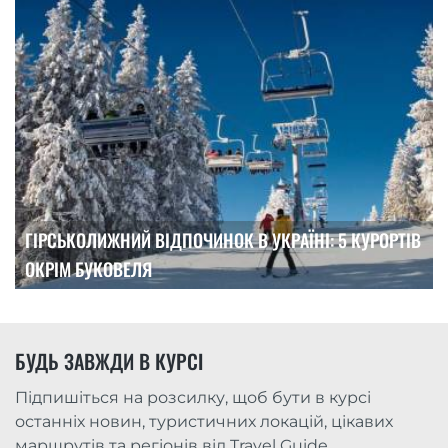
ГІРСЬКОЛИЖНИЙ ВІДПОЧИНОК В УКРАЇНІ: 5 КУРОРТІВ
ОКРІМ БУКОВЕЛЯ
БУДЬ ЗАВЖДИ В КУРСІ
Підпишіться на розсилку, щоб бути в курсі
останніх новин, туристичних локацій, цікавих
маршрутів та регіонів від Travel Guide.