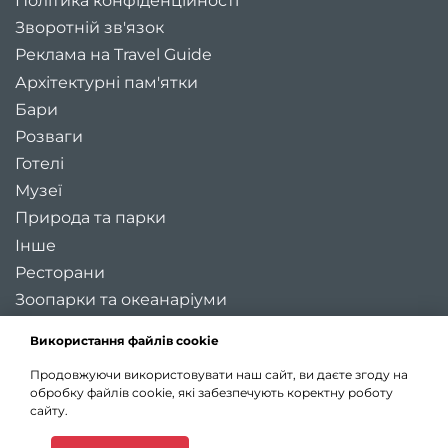
Політика конфіденційності
Зворотній зв'язок
Реклама на Travel Guide
Архітектурні пам'ятки
Бари
Розваги
Готелі
Музеї
Природа та парки
Інше
Ресторани
Зоопарки та океанаріуми
Цікаві місця України
Використання файлів cookie
Регіони України
Продовжуючи використовувати наш сайт, ви даєте згоду на
Туристичні міста України
обробку файлів cookie, які забезпечують коректну роботу
Карта України
сайту.
Статті