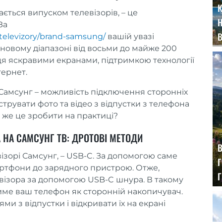
К
ється випуском телевізорів, – це
За
/televizory/brand-samsung/
вашій увазі
новому діапазоні від восьми до майже 200
я яскравими екранами, підтримкою технології
тернет.
Самсунг – можливість підключення сторонніх
трувати фото та відео з відпустки з телефона
 же це зробити на практиці?
НА САМСУНГ ТВ: ДРОТОВІ МЕТОДИ
В
візорі Самсунг, – USB-C. За допомогою саме
Г
артфони до зарядного пристрою. Отже,
евізора за допомогою USB-C шнура. В такому
ме ваш телефон як сторонній накопичувач.
и з відпустки і відкривати їх на екрані