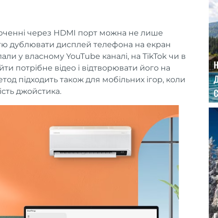
юченні через HDMI порт можна не лише
стю дублювати дисплей телефона на екран
али у власному YouTube каналі, на TikTok чи в
айти потрібне відео і відтворювати його на
Д
тод підходить також для мобільних ігор, коли
сть джойстика.
С
Г