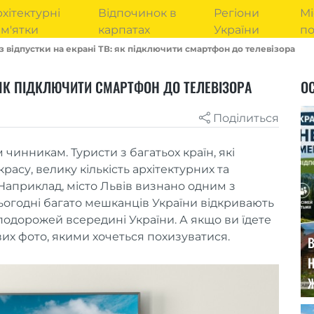
хітектурні
Відпочинок в
Регіони
Мі
м'ятки
карпатах
України
п
з відпустки на екрані ТВ: як підключити смартфон до телевізора
: ЯК ПІДКЛЮЧИТИ СМАРТФОН ДО ТЕЛЕВІЗОРА
ОС
Поділиться
 чинникам. Туристи з багатьох країн, які
красу, велику кількість архітектурних та
. Наприклад, місто Львів визнано одним з
 сьогодні багато мешканців України відкривають
 подорожей всередині України. А якщо ви їдете
вих фото, якими хочеться похизуватися.
В
Н