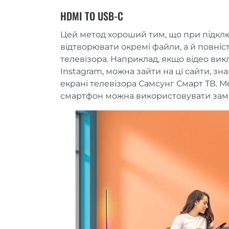
HDMI TO USB-C
Цей метод хороший тим, що при підкл
відтворювати окремі файли, а й повні
телевізора. Наприклад, якщо відео викл
Instagram, можна зайти на ці сайти, зн
екрані телевізора Самсунг Смарт ТВ. Ме
смартфон можна використовувати замі