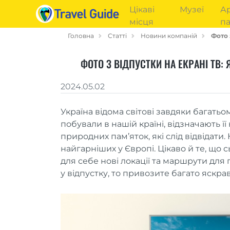
Цікаві
Музеї
Ар
місця
па
Головна
Статті
Новини компаній
Фото 
ФОТО З ВІДПУСТКИ НА ЕКРАНІ ТВ
2024.05.02
Україна відома світові завдяки багатьом
побували в нашій країні, відзначають її 
природних пам’яток, які слід відвідати
найгарніших у Європі. Цікаво й те, що
для себе нові локації та маршрути для
у відпустку, то привозите багато яскра