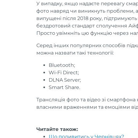
У випадку, якщо надаєте перевагу смар
фото навряд чи виникнуть проблеми, а
випущені після 2018 року, підтримують т
бездротовий стандарт сполучення Айфо
Просто увімкніть цю функцію через н
Серед інших популярних способів підк
можна назвати такі технології:
Bluetooth;
Wi-Fi Direct;
DLNA Server;
Smart Share.
Трансляція фото та відео зі смартфона
власними враженнями та емоціями від 
Читайте також:
Що подивитись у Чернівцях?