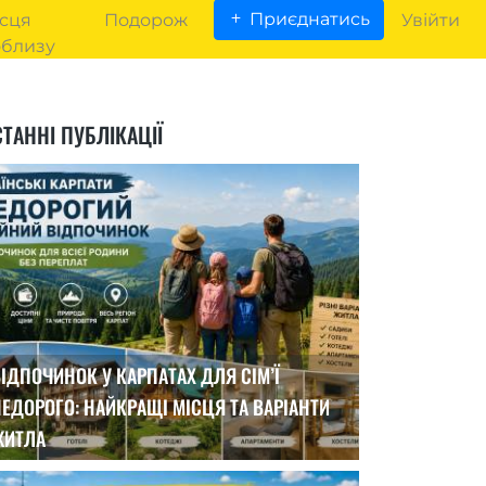
Приєднатись
сця
Подорож
Увійти
облизу
ТАННІ ПУБЛІКАЦІЇ
ІДПОЧИНОК У КАРПАТАХ ДЛЯ СІМ’Ї
ЕДОРОГО: НАЙКРАЩІ МІСЦЯ ТА ВАРІАНТИ
ЖИТЛА