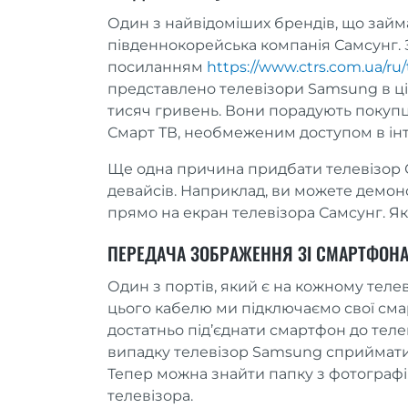
Один з найвідоміших брендів, що займа
південнокорейська компанія Самсунг. 
посиланням
https://www.ctrs.com.ua/ru
представлено телевізори Samsung в ці
тисяч гривень. Вони порадують покупц
Смарт ТВ, необмеженим доступом в ін
Ще одна причина придбати телевізор 
девайсів. Наприклад, ви можете демонс
прямо на екран телевізора Самсунг. Як
ПЕРЕДАЧА ЗОБРАЖЕННЯ ЗІ СМАРТФОНА 
Один з портів, який є на кожному теле
цього кабелю ми підключаємо свої см
достатньо під’єднати смартфон до тел
випадку телевізор Samsung сприймати
Тепер можна знайти папку з фотографіям
телевізора.