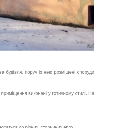
 будівля, поруч із нею розміщені споруди
 приміщення виконані у готичному стилі. На
осяться до різних історичних епох.