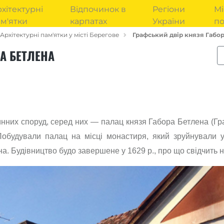
хітектурні
Відпочинок в
Регіони
Мі
м'ятки
карпатах
України
п
Архітектурні пам'ятки у місті Берегове
Графський двір князя Габо
А БЕТЛЕНА
инних споруд, серед них — палац князя Габора Бетлена (Гра
ї. Побудували палац на місці монастиря, який зруйнували
. Будівництво будо завершене у 1629 р., про що свідчить н