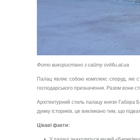
Фото використано з сайту svit4u.at.ua
Палац являє собою комплекс споруд, які 
господарського призначення. Разом вони с
Архітектурний стиль палацу князя Габора Б
думку істориків, це викликано тим, що під
Цікаві факти:
У палаці знаходиться музей «Берегівщи