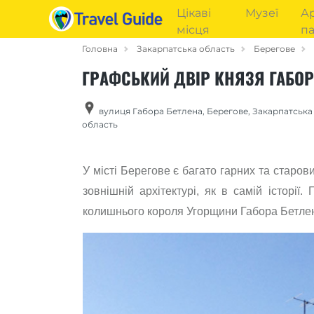
Цікаві
Музеї
Ар
місця
па
Головна
Закарпатська область
Берегове
ГРАФСЬКИЙ ДВІР КНЯЗЯ ГАБОР
вулиця Габора Бетлена
,
Берегове
,
Закарпатська
область
У місті Берегове є багато гарних та старов
зовнішній архітектурі, як в самій історі
колишнього короля Угорщини Габора Бетлена