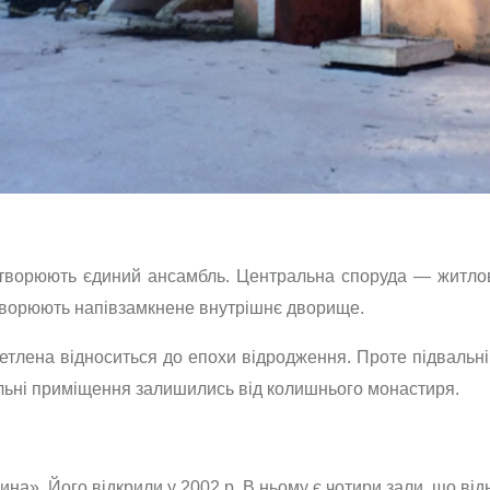
створюють єдиний ансамбль. Центральна споруда — житлова
творюють напівзамкнене внутрішнє дворище.
етлена відноситься до епохи відродження. Проте підвальні
вальні приміщення залишились від колишнього монастиря.
на». Його відкрили у 2002 р. В ньому є чотири зали, що відн