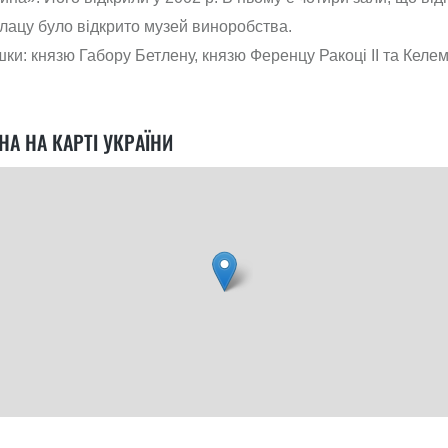
алацу було відкрито музей виноробства.
ошки: князю Габору Бетлену, князю Ференцу Ракоці ІІ та Келе
А НА КАРТІ УКРАЇНИ