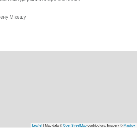
мену Мікешу.
Leaflet
| Map data ©
OpenStreetMap
contributors, Imagery ©
Mapbox