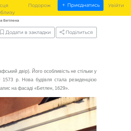
Приєднатись
сця
Подорож
Увійти
облизу
ра Бетлена
Додати в закладки
Поділиться
фський двір). Його особливість не стільки у
 у 1573 р. Нова будівля стала резиденцією
апис на фасаді «Бетлен, 1629».