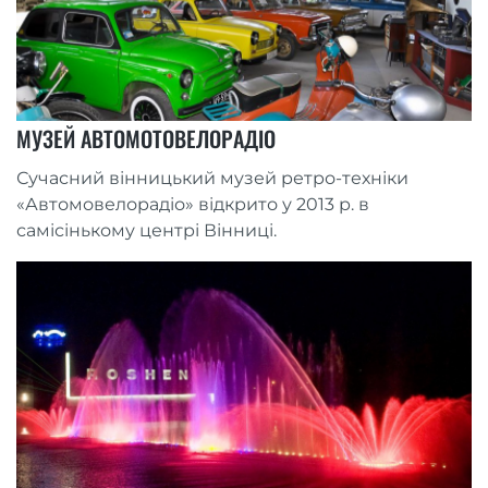
МУЗЕЙ АВТОМОТОВЕЛОРАДІО
Сучасний вінницький музей ретро-техніки
«Автомовелорадіо» відкрито у 2013 р. в
самісінькому центрі Вінниці.