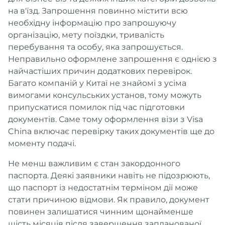
на в'їзд. Запрошення повинно містити всю
необхідну інформацію про запрошуючу
організацію, мету поїздки, тривалість
перебування та особу, яка запрошується.
Неправильно оформлене запрошення є однією з
найчастіших причин додаткових перевірок.
Багато компаній у Китаї не знайомі з усіма
вимогами консульських установ, тому можуть
припускатися помилок під час підготовки
документів. Саме тому оформлення візи з Visa
China включає перевірку таких документів ще до
моменту подачі.
Не менш важливим є стан закордонного
паспорта. Деякі заявники навіть не підозрюють,
що паспорт із недостатнім терміном дії може
стати причиною відмови. Як правило, документ
повинен залишатися чинним щонайменше
шість місяців після завершення запланованої