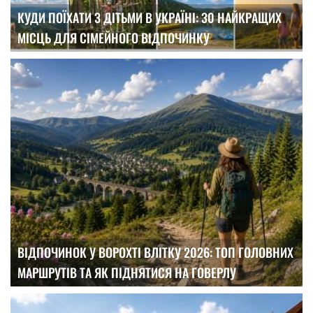
КУДИ ПОЇХАТИ З ДІТЬМИ В УКРАЇНІ: 30 НАЙКРАЩИХ
МІСЦЬ ДЛЯ СІМЕЙНОГО ВІДПОЧИНКУ
ВІДПОЧИНОК У ВОРОХТІ ВЛІТКУ 2026: ТОП ГОЛОВНИХ
МАРШРУТІВ ТА ЯК ПІДНЯТИСЯ НА ГОВЕРЛУ