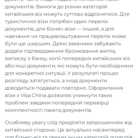
документів. Вимоги до різних категорій
китайських віз можуть суттєво відрізнятися. Для
туристичної візи потрібен один перелік
документів, для бізнес-візи — інший, а для
навчання чи працевлаштування перелік може
бути ще ширшим. Деякі заявники забувають
додати підтвердження бронювання житла,
виписку з банку, копії попередніх китайських віз
або інші документи, які можуть бути необхідними
для конкретної ситуації. У результаті процес
розгляду затягується, а іноді документи
доводиться подавати повторно. Оформлення
візи з Visa China дозволяє уникнути таких
проблем завдяки попередній перевірці
комплектності пакета документів.
Особливу увагу слід приділяти запрошенням від
китайської сторони. Це актуально насамперед
для бізнес-віз та деяких інших категорій дозволів