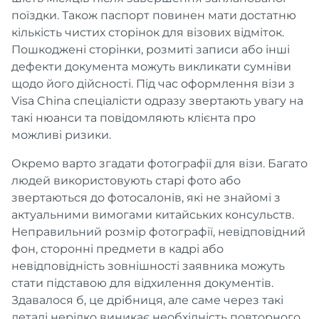
поїздки. Також паспорт повинен мати достатню
кількість чистих сторінок для візових відміток.
Пошкоджені сторінки, розмиті записи або інші
дефекти документа можуть викликати сумніви
щодо його дійсності. Під час оформлення візи з
Visa China спеціалісти одразу звертають увагу на
такі нюанси та повідомляють клієнта про
можливі ризики.
Окремо варто згадати фотографії для візи. Багато
людей використовують старі фото або
звертаються до фотосалонів, які не знайомі з
актуальними вимогами китайських консульств.
Неправильний розмір фотографії, невідповідний
фон, сторонні предмети в кадрі або
невідповідність зовнішності заявника можуть
стати підставою для відхилення документів.
Здавалося б, це дрібниця, але саме через такі
деталі нерідко виникає необхідність повторного