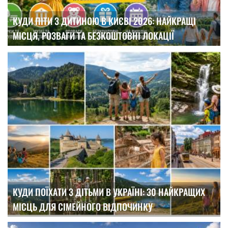
КУДИ ПІТИ З ДИТИНОЮ В КИЄВІ 2026: НАЙКРАЩІ
МІСЦЯ, РОЗВАГИ ТА БЕЗКОШТОВНІ ЛОКАЦІЇ
КУДИ ПОЇХАТИ З ДІТЬМИ В УКРАЇНІ: 30 НАЙКРАЩИХ
МІСЦЬ ДЛЯ СІМЕЙНОГО ВІДПОЧИНКУ