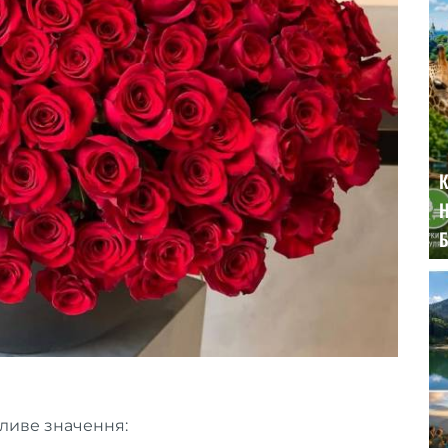
К
Н
Б
бливе значення: