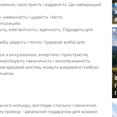
К
охання, пристрасть і відданість. Це найкращий
, невинність і щирість. Часто
позиціях.
ь, елегантність і вдячність. Підходять для
бу, радість і тепло. Чудовий вибір для
я з ентузіазмом, енергією і пристрастю.
имволізують таємничість і ексклюзивність.
 загадковий вигляд, можуть виражати глибокі
очаток.
В
Г
ного кольору, виглядає стильно і лаконічно.
х троянд – ідеальний подарунок для коханої