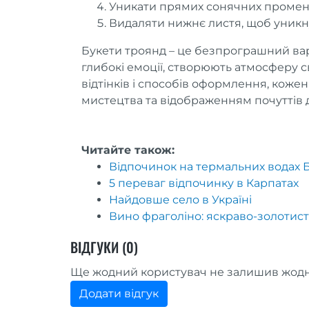
Уникати прямих сонячних променів
Видаляти нижнє листя, щоб уникну
Букети троянд – це безпрограшний варі
глибокі емоції, створюють атмосферу св
відтінків і способів оформлення, кож
мистецтва та відображенням почуттів 
Читайте також:
Відпочинок на термальних водах 
5 переваг відпочинку в Карпатах
Найдовше село в Україні
Вино фраголіно: яскраво-золотист
ВІДГУКИ (0)
Ще жодний користувач не залишив жодн
Додати відгук