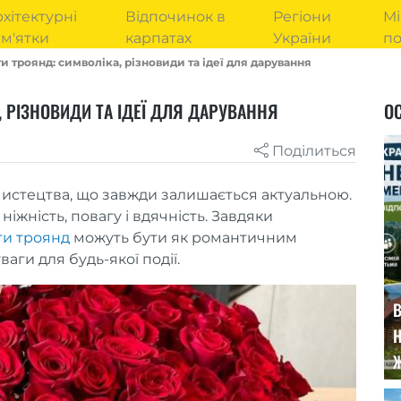
хітектурні
Відпочинок в
Регіони
Мі
м'ятки
карпатах
України
п
и троянд: символіка, різновиди та ідеї для дарування
, РІЗНОВИДИ ТА ІДЕЇ ДЛЯ ДАРУВАННЯ
ОС
Поділиться
истецтва, що завжди залишається актуальною.
іжність, повагу і вдячність. Завдяки
ти троянд
можуть бути як романтичним
аги для будь-якої події.
В
Н