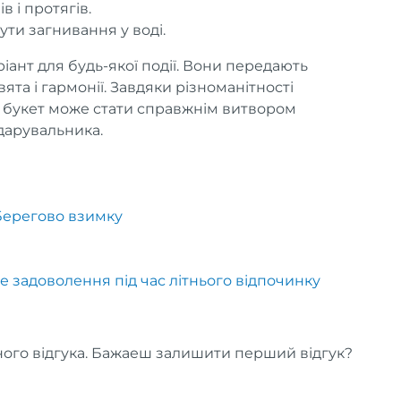
 і протягів.
ти загнивання у воді.
ант для будь-якої події. Вони передають
ята і гармонії. Завдяки різноманітності
ен букет може стати справжнім витвором
дарувальника.
Берегово взимку
е задоволення під час літнього відпочинку
ого відгука. Бажаеш залишити перший відгук?