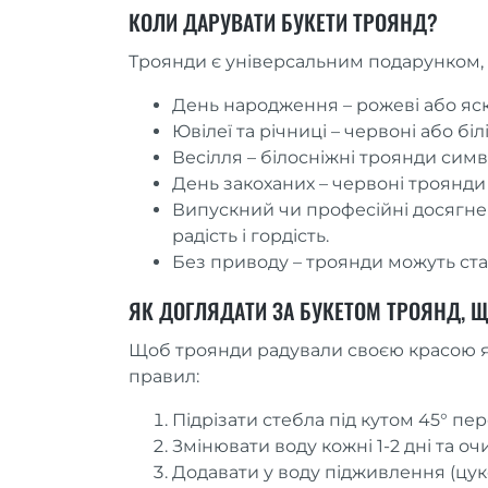
КОЛИ ДАРУВАТИ БУКЕТИ ТРОЯНД?
Троянди є універсальним подарунком, 
День народження – рожеві або яск
Ювілеї та річниці – червоні або б
Весілля – білосніжні троянди симв
День закоханих – червоні троян
Випускний чи професійні досягне
радість і гордість.
Без приводу – троянди можуть ст
ЯК ДОГЛЯДАТИ ЗА БУКЕТОМ ТРОЯНД, 
Щоб троянди радували своєю красою я
правил:
Підрізати стебла під кутом 45° пер
Змінювати воду кожні 1-2 дні та оч
Додавати у воду підживлення (цуко