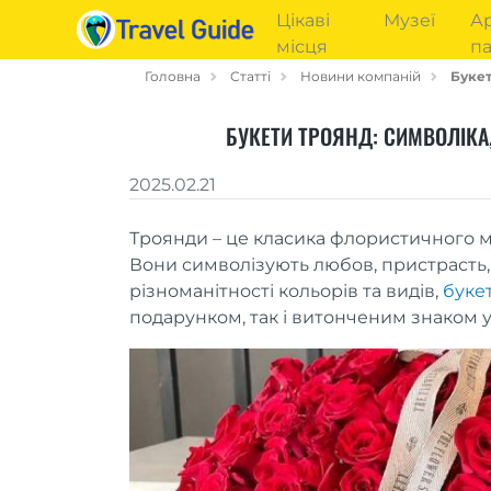
Цікаві
Музеї
Ар
місця
па
Головна
Статті
Новини компаній
Букет
БУКЕТИ ТРОЯНД: СИМВОЛІКА
2025.02.21
Троянди – це класика флористичного м
Вони символізують любов, пристрасть, н
різноманітності кольорів та видів,
буке
подарунком, так і витонченим знаком ув