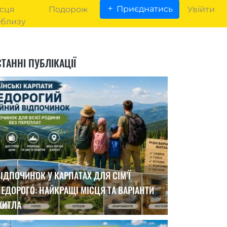
Приєднатись
сця
Подорож
Увійти
облизу
ТАННІ ПУБЛІКАЦІЇ
ІДПОЧИНОК У КАРПАТАХ ДЛЯ СІМ’Ї
ЕДОРОГО: НАЙКРАЩІ МІСЦЯ ТА ВАРІАНТИ
ЖИТЛА