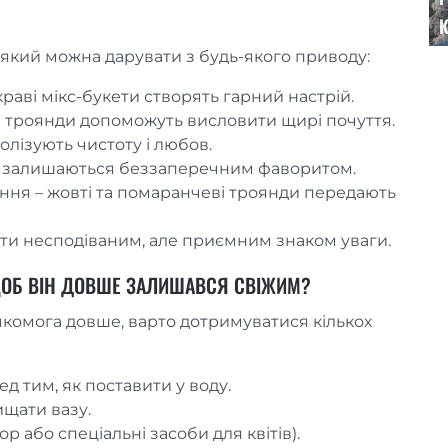
К
який можна дарувати з будь-якого приводу:
раві мікс-букети створять гарний настрій.
ілі троянди допоможуть висловити щирі почуття.
олізують чистоту і любов.
ди залишаються беззаперечним фаворитом.
ння – жовті та помаранчеві троянди передають
ати несподіваним, але приємним знаком уваги.
ЩОБ ВІН ДОВШЕ ЗАЛИШАВСЯ СВІЖИМ?
комога довше, варто дотримуватися кількох
ед тим, як поставити у воду.
ищати вазу.
р або спеціальні засоби для квітів).