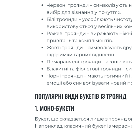
Червоні троянди – символізують к
вибір для зізнання у почуттях.
Білі троянди – уособлюють чистоту
використовуються у весільних ком
Рожеві троянди – виражають ніжніст
привітань та компліментів.
Жовті троянди – символізують друж
підтримки гарних відносин.
Помаранчеві троянди – асоціюютьс
Блакитні та фіолетові троянди – с
Чорні троянди – мають готичний і
емоції або символізувати новий п
ПОПУЛЯРНІ ВИДИ БУКЕТІВ ІЗ ТРОЯНД
1. МОНО-БУКЕТИ
Букет, що складається лише з троянд од
Наприклад, класичний букет із червони