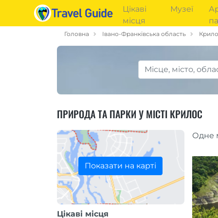
Цікаві
Музеї
Ар
місця
па
Головна
Івано-Франківська область
Крил
ПРИРОДА ТА ПАРКИ У МІСТІ КРИЛОС
Одне 
Показати на карті
Цікаві місця