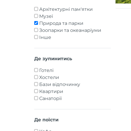
Архітектурні пам'ятки
Музеї
Природа та парки
Зоопарки та океанаріуми
Інше
Де зупинитись
Готелі
Хостели
Бази відпочинку
Квартири
Санаторії
Де поїсти