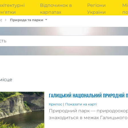
хітектурні
Відпочинок в
Регіони
Мі
м'ятки
карпатах
України
п
ос
Природа та парки
місце
ГАЛИЦЬКИЙ НАЦІОНАЛЬНИЙ ПРИРОДНІЙ 
Крилос
|
Показати на карті
Природний парк — природоохорон
знаходиться в межах Галицького 