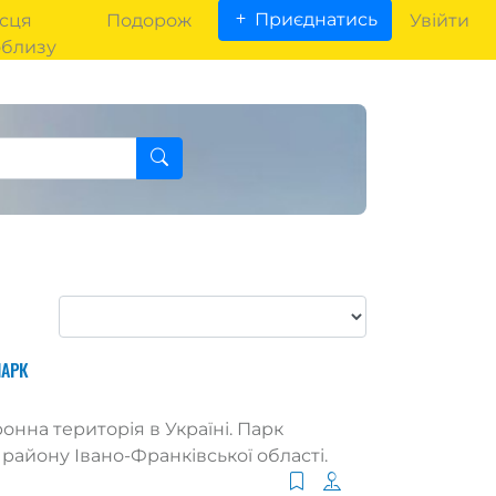
Приєднатись
сця
Подорож
Увійти
облизу
ПАРК
на територія в Україні. Парк
району Івано-Франківської області.