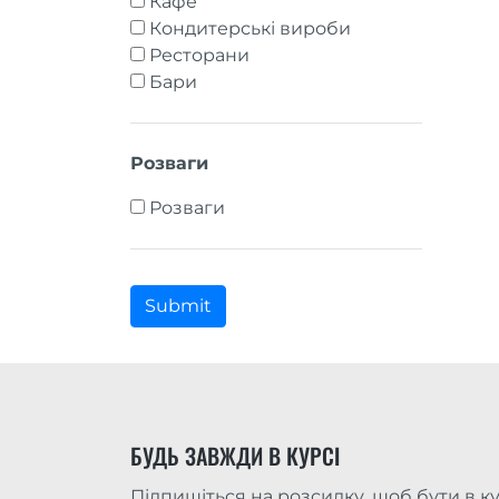
Кафе
Кондитерські вироби
Ресторани
Бари
Розваги
Розваги
Submit
БУДЬ ЗАВЖДИ В КУРСІ
Підпишіться на розсилку, щоб бути в ку