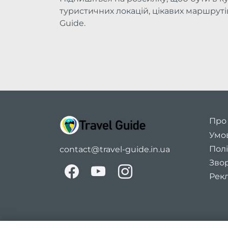
туристичних локацій, цікавих маршрутів 
Guide.
Про
Умо
Полі
contact@travel-guide.in.ua
Звор
Рекл