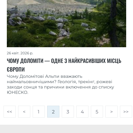
26 квіт. 2026 р.
ЧОМУ ДОЛОМІТИ — ОДНЕ З НАЙКРАСИВІШИХ МІСЦЬ
ЄВРОПИ
Чому Доломітові Альпи вважають
наймальовничішими? Геологія, трекінг, рожеві
заходи сонця та причини включення до списку
ЮНЕСКО.
<<
<
1
2
3
4
5
>
>>